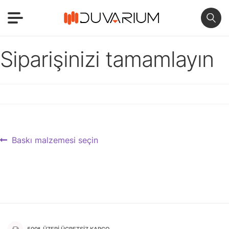
Siparişinizi tamamlayın
Yazı
Previous
Baskı malzemesi seçin
post:
gezinmesi
500₺ ÜZERİ ÜCRETSİZ KARGO