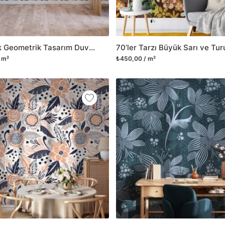
3D Kübik Geometrik Tasarım Duvar Kağıdı
 m²
₺450,00 / m²