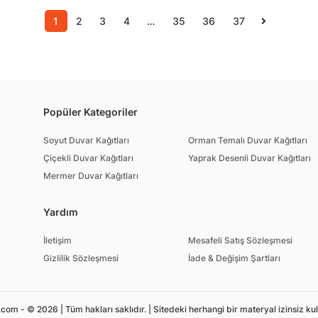
1
2
3
4
…
35
36
37
Popüler Kategoriler
Soyut Duvar Kağıtları
Orman Temalı Duvar Kağıtları
Çiçekli Duvar Kağıtları
Yaprak Desenli Duvar Kağıtları
Mermer Duvar Kağıtları
Yardım
İletişim
Mesafeli Satış Sözleşmesi
Gizlilik Sözleşmesi
İade & Değişim Şartları
om - © 2026 | Tüm hakları saklıdır. | Sitedeki herhangi bir materyal izinsiz ku