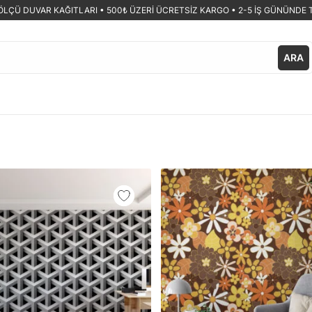
ÖLÇÜ DUVAR KAĞITLARI •
500₺ ÜZERİ ÜCRETSİZ KARGO • 2-5 İŞ GÜNÜNDE 
ARA