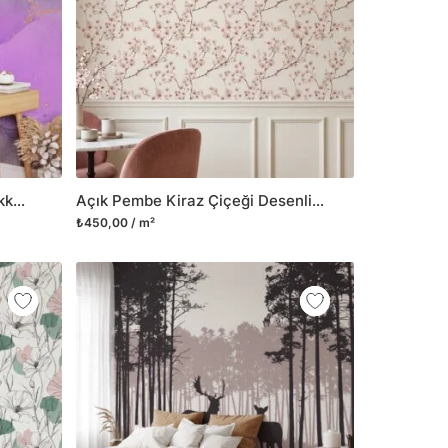
Açık Mor ve Kahverengi Mürekkep Sanatı Mermer Duvar Kağıdı, Mistik Mağara Mermer Duvar Kağıdı
Açık Pembe Kiraz Çiçeği Desenli Duvar Kağıdı, Japon Stili Zarif Bahar Dalları Duvar Posteri
₺450,00 / m²