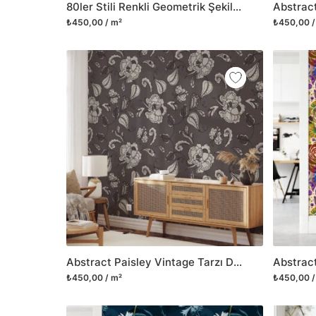
80ler Stili Renkli Geometrik Şekilli Retro Duvar Kağıdı, Memphis Tarzı Soyut Duvar Posteri
₺450,00 / m²
₺450,00 /
Abstract Paisley Vintage Tarzı Duvar Kağıdı, Şık Monokrom Çiçek Desenli 3D Duvar Posteri
₺450,00 / m²
₺450,00 /