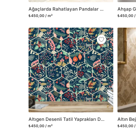
Ağaçlarda Rahatlayan Pandalar İllüstrasyonu Çocuk Odası Duvar Kağıdı
₺450,00 / m²
₺450,00 /
Altıgen Desenli Tatil Yaprakları Duvar Kağıdı, Geometrik Botanik Mozaik Duvar Posteri
₺450,00 / m²
₺450,00 /