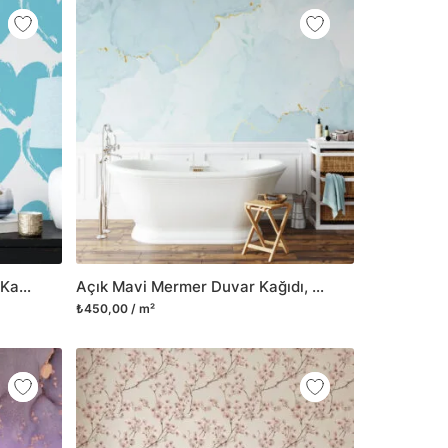
Açık Mavi Kalp Desenli Duvar Kağıdı, Mavi Kalp Desenli Bebek Odası 3D Duvar Posteri
Açık Mavi Mermer Duvar Kağıdı, Zarif Buzlu Mavi Mermer 3D Duvar Posteri
₺450,00 / m²