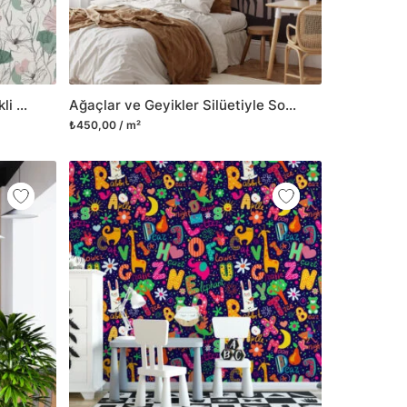
Adaçayı Yeşili ve Pembe Çiçekli Line Art Duvar Kağıdı, Minimalist Botanik Desenli Duvar Posteri
Ağaçlar ve Geyikler Silüetiyle Soyut Doğa Duvar Kağıdı, Huzurlu Doğa Sahnesi Duvar Posteri
₺450,00 / m²