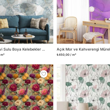
Açık Mavi Sulu Boya Kelebekler Deseni Duvar Kağıdı, Vintage Huzurlu Kelebekler 3D Duvar Kağıdı
 m²
₺450,00 / m²