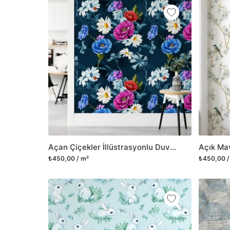
Açan Çiçekler İllüstrasyonlu Duvar Kağıdı, Gece Bahçesi Çiçekli 3D Duvar Posteri
₺450,00 / m²
₺450,00 /