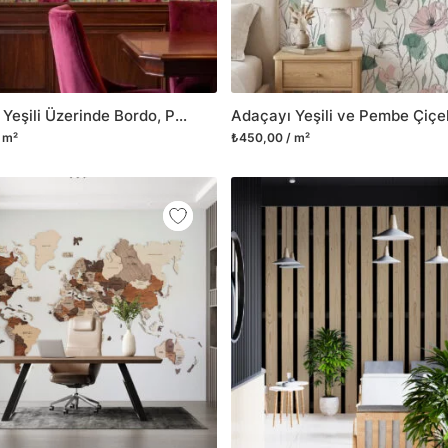
Adaçayı Yeşili Üzerinde Bordo, Pembe ve Sarı Çiçekli Vintage Duvar Kağıdı, Romantik Botanik Desenli Duvar Posteri
 m²
₺450,00 / m²