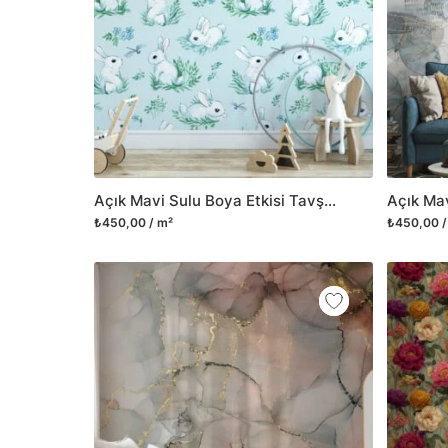
Açık Mavi Sulu Boya Etkisi Tavşan ve Yusufçuk Duvar Kağıdı, Tavşan Desenli Çocuk Odası 3D Duvar Posteri
₺450,00 / m²
₺450,00 /