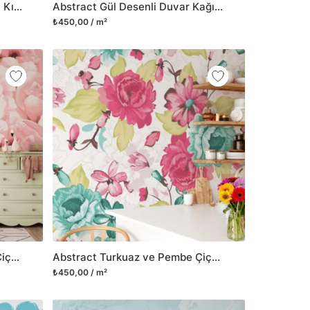
Abstract Çiçekli Duvar Kağıdı, Kış Çiçekleri Line Art 3D Duvar Posteri
Abstract Gül Desenli Duvar Kağıdı, Neşeli ve Retro Esintili Duvar Posteri
₺450,00 / m²
Abstract Soft Şeftali Pembe Çiçekli Duvar Kağıdı, Romantik Çiçek Desenli 3D Duvar Kağıdı
Abstract Turkuaz ve Pembe Çiçekli Duvar Kağıdı, Vintage Çiçek Çekiciliği Duvar Posteri
₺450,00 / m²