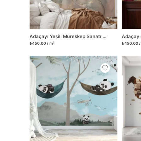
Adaçayı Yeşili Mürekkep Sanatı Duvar Kağıdı, Serin Tonlarda 3D Duvar Posteri
₺450,00 / m²
₺450,00 /