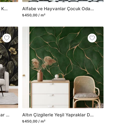
Ahşap Panel Arka Planı Duvar Kağıdı Kafe Duvar Posteri
Alfabe ve Hayvanlar Çocuk Odası Duvar Kağıdı, Rengarenk Harfler Bebek Odası 3D Duvar Posteri
₺450,00 / m²
Altın Çiçekler ve Koyu Yapraklar Desenli Duvar Kağıdı, Dramatik Botanik Görünüm Duvar Posteri
Altın Çizgilerle Yeşil Yapraklar Duvar Kağıdı, Lüks Zümrüt Yeşili 3D Duvar Posteri
₺450,00 / m²