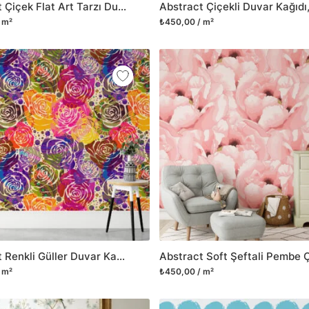
Abstract Çiçek Flat Art Tarzı Duvar Kağıdı, Modern Doğa Tasarımı 3D Duvar Posteri
 m²
₺450,00 / m²
Abstract Renkli Güller Duvar Kağıdı, Canlı Gül Kolajı 3D Duvar Posteri
 m²
₺450,00 / m²