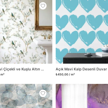
Açık Mavi Çiçekli ve Kuşlu Altın Bahar Dalları Duvar Kağıdı, Zarif Klasik Desenli Duvar Posteri
 m²
₺450,00 / m²