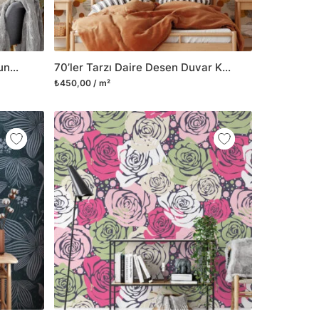
70’ler Tarzı Büyük Sarı ve Turuncu Çiçekler Duvar Kağıdı, Retro Sonbahar Çiçekleri Duvar Posteri
70’ler Tarzı Daire Desen Duvar Kağıdı, Retro Esintili Soyut Noktalar 3D Duvar Posteri
₺450,00 / m²