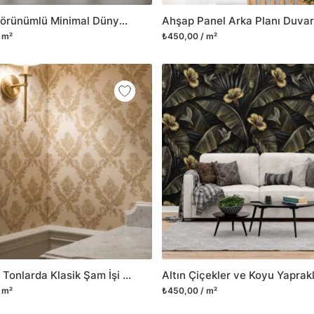
Ahşap Görünümlü Minimal Dünya Haritası Duvar Kağıdı Harita 3D Duvar Posteri
 m²
₺450,00 / m²
Altın Bej Tonlarda Klasik Şam İşi Desenli Duvar Kağıdı, Barok Stili Lüks Duvar Posteri
 m²
₺450,00 / m²