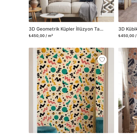
3D Geometrik Küpler İllüzyon Tasarım Duvar Kağıdı
₺450,00 / m²
₺450,00 /