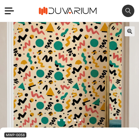
🔍
MWP-0058