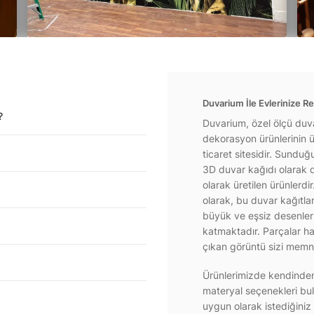
Duvarium İle Evlerinize Re
?
Duvarium, özel ölçü duva
dekorasyon ürünlerinin ür
ticaret sitesidir. Sundu
3D duvar kağıdı olarak d
olarak üretilen ürünlerdi
olarak, bu duvar kağıtla
büyük ve eşsiz desenlerl
katmaktadır. Parçalar hal
çıkan görüntü sizi memnu
Ürünlerimizde kendinden 
materyal seçenekleri bul
uygun olarak istediğiniz