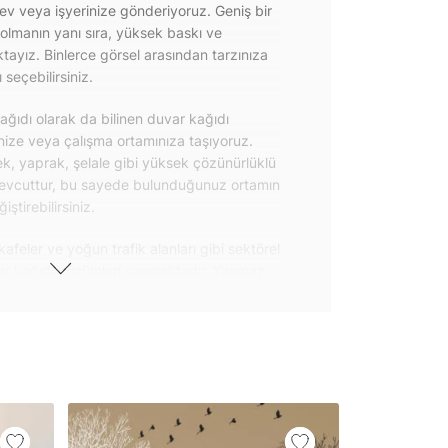
 ev veya işyerinize gönderiyoruz. Geniş bir
olmanın yanı sıra, yüksek baskı ve
ayız. Binlerce görsel arasından tarzınıza
seçebilirsiniz.
ğıdı olarak da bilinen duvar kağıdı
inize veya çalışma ortamınıza taşıyoruz.
k, yaprak, şelale gibi yüksek çözünürlüklü
evcuttur, bu sayede bulunduğunuz ortamın
tirebilirsiniz.
kafeler ve yoğun trafik alanları gibi sektörel
var kağıdı çözümleri sunmaktadır. Yanmaz
 uygulanabilen ve kolayca sökülebilen
ğıdı seçeneklerimiz hakkında bizimle
steri ürünlerimizin yanı sıra kendinden
da geniş kullanım amacına sahiptir. Bu
, çekmece, dolap kapakları gibi
 gibi yeni bir görünüm kazandırabilirsiniz.