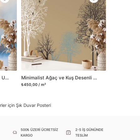
il her türlü yüzeye yapışabilen ve suya
o modellerimizi ilgili kategoride
ünlerle sınırlı kalmayıp aynı zamanda
i duvar dekorasyon ürünlerinin de üretimini
 Duvar tasarımının önemini biliyor ve evin en
 olduğunu kabul ediyoruz. Bu nedenle ürün
şletiyor ve trendlere ayak uydurmanın yanı
şumunda da öncü rol üstleniyoruz.
Yumuşak Günbatımı Manzaralı Uçan Kuşlu Duvar Kağıdı, Huzurlu Duvar Posteri, Yatak Odası veya Oturma Odası için 3D Duvar Kağıdı
Minimalist Ağaç ve Kuş Desenli Duvar Kağıdı, Modern Duvar Dekoru için Özel Ölçü Duvar Posteri
sorununuz olursa bizimle iletişime
₺450,00 / m²
ler için Şık Duvar Posteri
500₺ ÜZERİ ÜCRETSİZ
2-5 İŞ GÜNÜNDE
KARGO
TESLİM