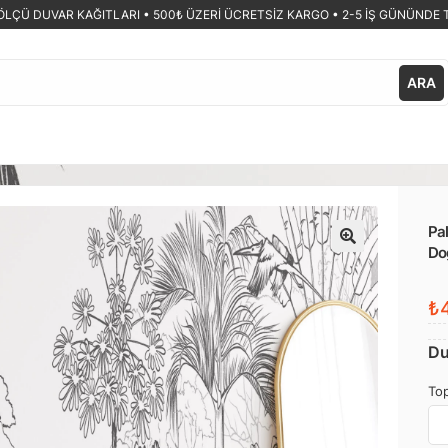
ÖLÇÜ DUVAR KAĞITLARI •
500₺ ÜZERİ ÜCRETSİZ KARGO • 2-5 İŞ GÜNÜNDE 
ARA
Pal
Doğ
🔍
₺4
Du
Top