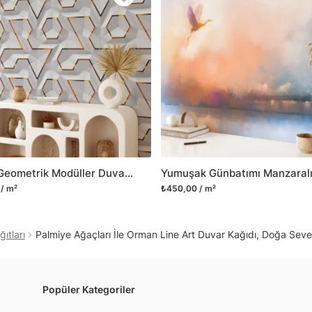
Yüzeyi düz olan cam dah
dayanıklı yapışkanlı foly
bulabilirsiniz.
Duvarium, yalnızca bu ür
kanvas tablo gibi çeşitl
ve satışını yapmaktadır.
kritik dekorasyon alanı
yelpazemizi sürekli geni
sıra yeni trendlerin olu
Beyaz Geometrik Modüller Duvar Posteri, Modern Duvar Dekorasyonu için Özel Ölçü Duvar Kağıdı
Herhangi bir soru ya da 
/ m²
₺450,00 / m²
geçebilirsiniz.
ıtları
Palmiye Ağaçları İle Orman Line Art Duvar Kağıdı, Doğa Sever
Popüler Kategoriler