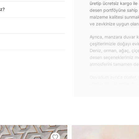
üretip ücretsiz kargo ile
iz?
desen portföyüne sahip 
malzeme kalitesi sunmakt
ve zevkinize uygun olanı 
Ayrıca, manzara duvar ka
çeşitlerimizle doğayı ev
Deniz, orman, ağaç, çiçe
desen seçeneklerimiz m
atmosferini tamamen değiş
Duvarium ayrıca oteller, 
alanlar için de proje du
özelliklere sahip, kolay
dayanıklı proje duvar ka
iletişime geçebilirsiniz.
Duvar kağıdı ve duvar po
yapışkanlı folyolarımız 
folyolar sayesinde masa
mobilyalarınıza ilk günkü