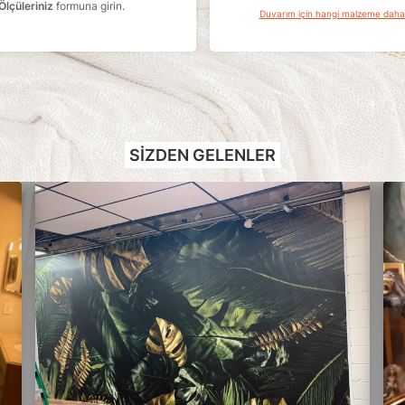
Ölçüleriniz
formuna girin.
Duvarım için hangi malzeme dah
SIZDEN GELENLER