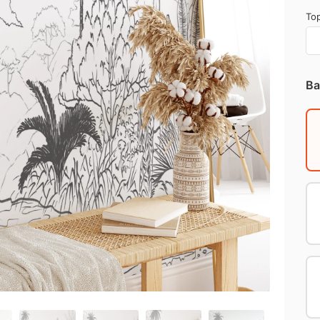
Top
Ba