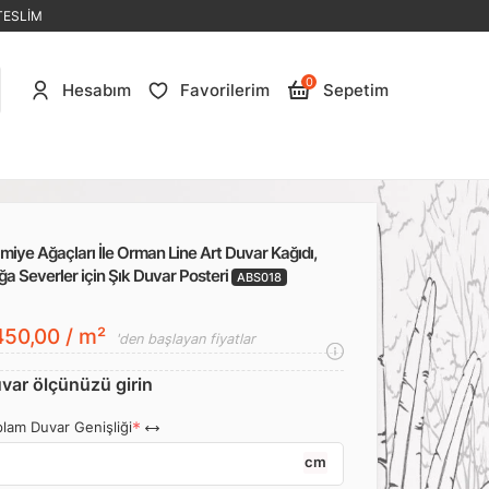
TESLİM
0
Hesabım
Favorilerim
Sepetim
miye Ağaçları İle Orman Line Art Duvar Kağıdı,
a Severler için Şık Duvar Posteri
ABS018
50,00 / m²
'den başlayan fiyatlar
var ölçünüzü girin
lam Duvar Genişliği
cm