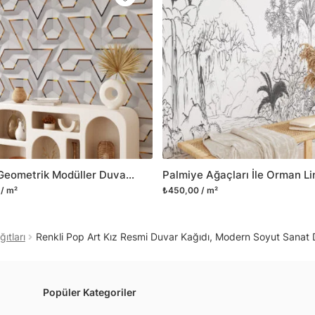
Yüzeyi düz olan cam dah
dayanıklı yapışkanlı foly
bulabilirsiniz.
Duvarium, yalnızca bu ür
kanvas tablo gibi çeşitl
ve satışını yapmaktadır.
kritik dekorasyon alanı
yelpazemizi sürekli geni
sıra yeni trendlerin olu
Beyaz Geometrik Modüller Duvar Posteri, Modern Duvar Dekorasyonu için Özel Ölçü Duvar Kağıdı
Herhangi bir soru ya da 
/ m²
₺450,00 / m²
geçebilirsiniz.
ıtları
Renkli Pop Art Kız Resmi Duvar Kağıdı, Modern Soyut Sanat 
Popüler Kategoriler