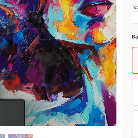
Top
Ba