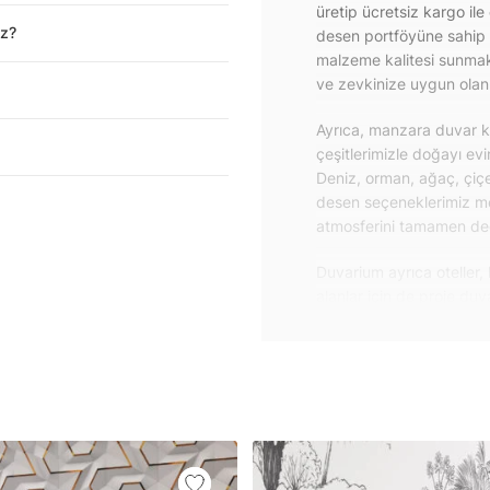
üretip ücretsiz kargo ile
iz?
desen portföyüne sahip 
malzeme kalitesi sunmakt
ve zevkinize uygun olanı 
Ayrıca, manzara duvar ka
çeşitlerimizle doğayı ev
Deniz, orman, ağaç, çiçe
desen seçeneklerimiz m
atmosferini tamamen değiş
Duvarium ayrıca oteller, 
alanlar için de proje du
özelliklere sahip, kolay
dayanıklı proje duvar ka
iletişime geçebilirsiniz.
Duvar kağıdı ve duvar po
yapışkanlı folyolarımız 
folyolar sayesinde masa
mobilyalarınıza ilk günkü