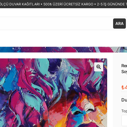
ÖLÇÜ DUVAR KAĞITLARI •
500₺ ÜZERİ ÜCRETSİZ KARGO • 2-5 İŞ GÜNÜNDE 
ARA
Ren
So
🔍
₺4
Du
Top