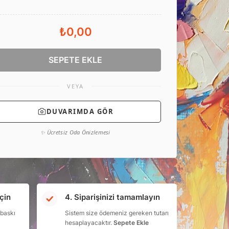
₺0,00
SEPETE EKLE
VEYA
DUVARIMDA GÖR
✨ Ücretsiz Oda Önizlemesi
çin
4. Siparişinizi tamamlayın
 baskı
Sistem size ödemeniz gereken tutarı
hesaplayacaktır.
Sepete Ekle