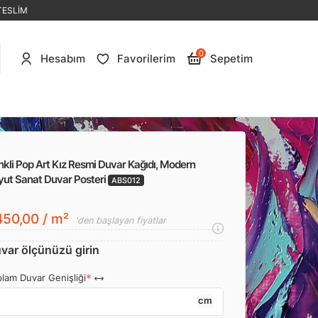
TESLİM
0
Hesabım
Favorilerim
Sepetim
kli Pop Art Kız Resmi Duvar Kağıdı, Modern
yut Sanat Duvar Posteri
ABS012
50,00 / m²
'den başlayan fiyatlar
var ölçünüzü girin
lam Duvar Genişliği
cm