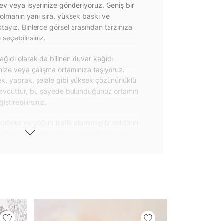
 ev veya işyerinize gönderiyoruz. Geniş bir
olmanın yanı sıra, yüksek baskı ve
ayız. Binlerce görsel arasından tarzınıza
seçebilirsiniz.
ğıdı olarak da bilinen duvar kağıdı
inize veya çalışma ortamınıza taşıyoruz.
k, yaprak, şelale gibi yüksek çözünürlüklü
evcuttur, bu sayede bulunduğunuz ortamın
tirebilirsiniz.
kafeler ve yoğun trafik alanları gibi sektörel
var kağıdı çözümleri sunmaktadır. Yanmaz
 uygulanabilen ve kolayca sökülebilen
ğıdı seçeneklerimiz hakkında bizimle
steri ürünlerimizin yanı sıra kendinden
da geniş kullanım amacına sahiptir. Bu
, çekmece, dolap kapakları gibi
 gibi yeni bir görünüm kazandırabilirsiniz.