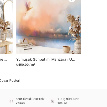
il her türlü yüzeye yapışabilen ve suya
o modellerimizi ilgili kategoride
ünlerle sınırlı kalmayıp aynı zamanda
i duvar dekorasyon ürünlerinin de üretimini
 Duvar tasarımının önemini biliyor ve evin en
 olduğunu kabul ediyoruz. Bu nedenle ürün
şletiyor ve trendlere ayak uydurmanın yanı
şumunda da öncü rol üstleniyoruz.
Palmiye Ağaçları İle Orman Line Art Duvar Kağıdı, Doğa Severler için Şık Duvar Posteri
Yumuşak Günbatımı Manzaralı Uçan Kuşlu Duvar Kağıdı, Huzurlu Duvar Posteri, Yatak Odası veya Oturma Odası için 3D Duvar Kağıdı
sorununuz olursa bizimle iletişime
₺450,00 / m²
Duvar Posteri
500₺ ÜZERİ ÜCRETSİZ
2-5 İŞ GÜNÜNDE
KARGO
TESLİM