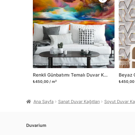
Renkli Günbatımı Temalı Duvar Kağıdı, Hızlı Oda Yenileme için Duvar Posteri
₺450,00 / m²
₺450,00 
Ana Sayfa
Sanat Duvar Kağıtları
Soyut Duvar Kağ
Duvarium