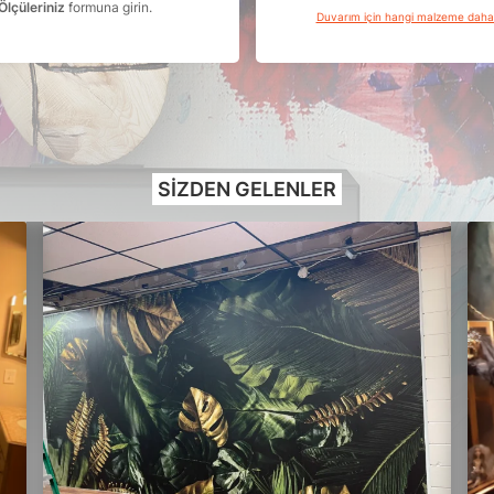
Ölçüleriniz
formuna girin.
Duvarım için hangi malzeme dah
SIZDEN GELENLER