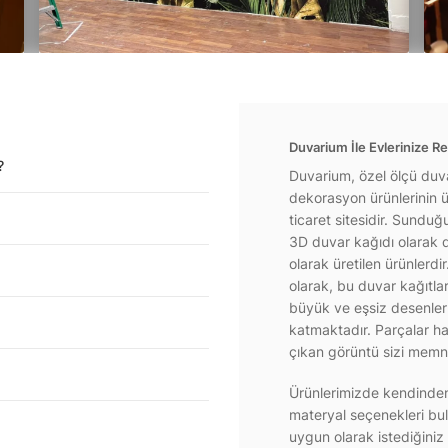
Duvarium İle Evlerinize Re
?
Duvarium, özel ölçü duva
dekorasyon ürünlerinin ür
ticaret sitesidir. Sundu
3D duvar kağıdı olarak d
olarak üretilen ürünlerdi
olarak, bu duvar kağıtla
büyük ve eşsiz desenlerl
katmaktadır. Parçalar hal
çıkan görüntü sizi memnu
Ürünlerimizde kendinden 
materyal seçenekleri bul
uygun olarak istediğiniz