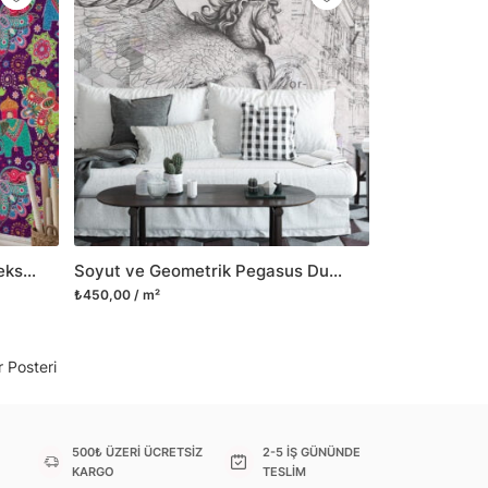
il her türlü yüzeye yapışabilen ve suya
o modellerimizi ilgili kategoride
ünlerle sınırlı kalmayıp aynı zamanda
i duvar dekorasyon ürünlerinin de üretimini
 Duvar tasarımının önemini biliyor ve evin en
 olduğunu kabul ediyoruz. Bu nedenle ürün
şletiyor ve trendlere ayak uydurmanın yanı
şumunda da öncü rol üstleniyoruz.
Fil ve Doğu Motifleri ile Geleneksel Doğu Duvar Kağıdı, Vintage Tarzda Duvar Posteri
Soyut ve Geometrik Pegasus Duvar Kağıdı, Modern Soyut Sanat Duvar Posteri
sorununuz olursa bizimle iletişime
₺450,00 / m²
 Posteri
500₺ ÜZERİ ÜCRETSİZ
2-5 İŞ GÜNÜNDE
KARGO
TESLİM