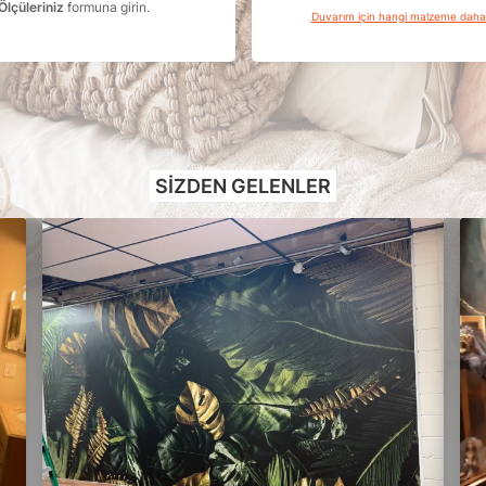
Ölçüleriniz
formuna girin.
Duvarım için hangi malzeme dah
SIZDEN GELENLER