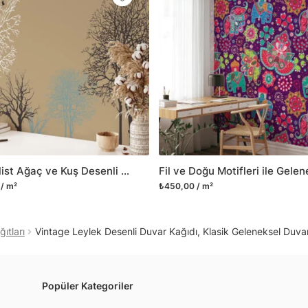
Yüzeyi düz olan cam dah
dayanıklı yapışkanlı foly
bulabilirsiniz.
Duvarium, yalnızca bu ür
kanvas tablo gibi çeşitl
ve satışını yapmaktadır.
kritik dekorasyon alanı
yelpazemizi sürekli geni
sıra yeni trendlerin olu
Minimalist Ağaç ve Kuş Desenli Duvar Kağıdı, Modern Duvar Dekoru için Özel Ölçü Duvar Posteri
Herhangi bir soru ya da 
/ m²
₺450,00 / m²
geçebilirsiniz.
ıtları
Vintage Leylek Desenli Duvar Kağıdı, Klasik Geleneksel Duvar
Popüler Kategoriler