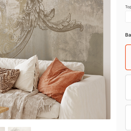
Top
Ba