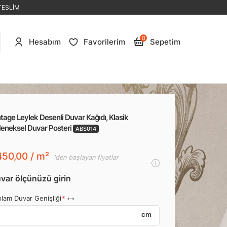
TESLİM
0
Hesabım
Favorilerim
Sepetim
tage Leylek Desenli Duvar Kağıdı, Klasik
leneksel Duvar Posteri
ABS014
50,00 / m²
'den başlayan fiyatlar
var ölçünüzü girin
lam Duvar Genişliği
cm