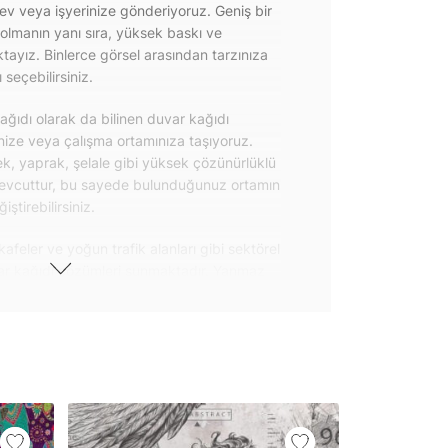
 ev veya işyerinize gönderiyoruz. Geniş bir
olmanın yanı sıra, yüksek baskı ve
ayız. Binlerce görsel arasından tarzınıza
seçebilirsiniz.
ğıdı olarak da bilinen duvar kağıdı
inize veya çalışma ortamınıza taşıyoruz.
k, yaprak, şelale gibi yüksek çözünürlüklü
evcuttur, bu sayede bulunduğunuz ortamın
tirebilirsiniz.
kafeler ve yoğun trafik alanları gibi sektörel
var kağıdı çözümleri sunmaktadır. Yanmaz
 uygulanabilen ve kolayca sökülebilen
ğıdı seçeneklerimiz hakkında bizimle
steri ürünlerimizin yanı sıra kendinden
da geniş kullanım amacına sahiptir. Bu
, çekmece, dolap kapakları gibi
 gibi yeni bir görünüm kazandırabilirsiniz.