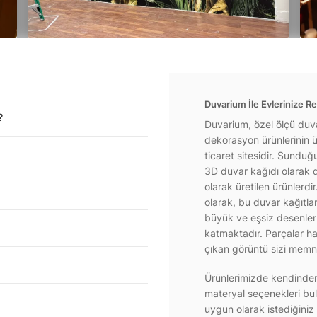
Duvarium İle Evlerinize Re
?
Duvarium, özel ölçü duva
dekorasyon ürünlerinin ür
ticaret sitesidir. Sundu
3D duvar kağıdı olarak d
olarak üretilen ürünlerdi
olarak, bu duvar kağıtla
büyük ve eşsiz desenlerl
katmaktadır. Parçalar hal
çıkan görüntü sizi memnu
Ürünlerimizde kendinden 
materyal seçenekleri bul
uygun olarak istediğiniz