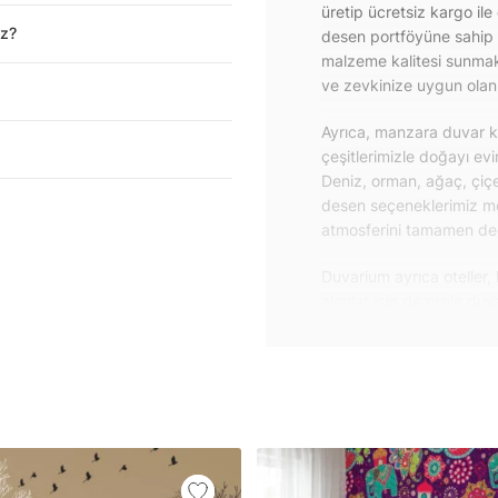
üretip ücretsiz kargo ile
iz?
desen portföyüne sahip 
malzeme kalitesi sunmakt
ve zevkinize uygun olanı 
Ayrıca, manzara duvar ka
çeşitlerimizle doğayı ev
Deniz, orman, ağaç, çiçe
desen seçeneklerimiz m
atmosferini tamamen değiş
Duvarium ayrıca oteller, 
alanlar için de proje du
özelliklere sahip, kolay
dayanıklı proje duvar ka
iletişime geçebilirsiniz.
Duvar kağıdı ve duvar po
yapışkanlı folyolarımız 
folyolar sayesinde masa
mobilyalarınıza ilk günkü