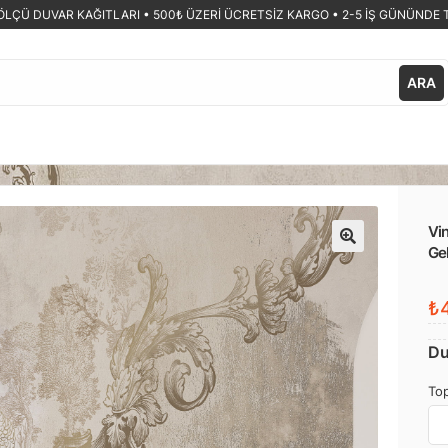
ÖLÇÜ DUVAR KAĞITLARI •
500₺ ÜZERİ ÜCRETSİZ KARGO • 2-5 İŞ GÜNÜNDE 
ARA
Vin
Ge
🔍
₺4
Du
Top