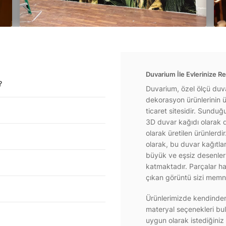
Duvarium İle Evlerinize Re
?
Duvarium, özel ölçü duva
dekorasyon ürünlerinin ür
ticaret sitesidir. Sundu
3D duvar kağıdı olarak d
olarak üretilen ürünlerdi
olarak, bu duvar kağıtla
büyük ve eşsiz desenlerl
katmaktadır. Parçalar hal
çıkan görüntü sizi memnu
Ürünlerimizde kendinden 
materyal seçenekleri bul
uygun olarak istediğiniz