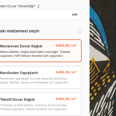
lam Duvar Yüksekliği
cm
skı malzemesi seçin
Nonwoven Duvar Kağıdı
Nefes alabilen, doğal elyaf katkılı mat kağıt. Tutkalla
uygulanır, hafif dokulu duvarlar için uygundur.
Kendinden Yapışkanlı
Kendinden yapışkanlı ve suya dayanıklı pürüzsüz
yüzey. Mutfak, banyo ve mobilyalar için uygundur.
Tekstil Duvar Kağıdı
Yırtılmaz ve hafif dokulu, premium duvar kumaşı.
Tutkalla uygulanır, dokulu duvarlar için uygundur.