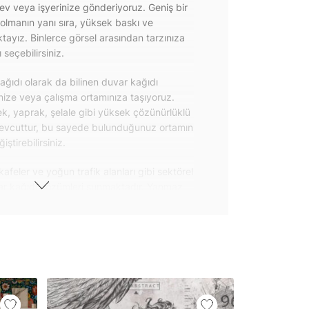
 ev veya işyerinize gönderiyoruz. Geniş bir
olmanın yanı sıra, yüksek baskı ve
ayız. Binlerce görsel arasından tarzınıza
seçebilirsiniz.
ğıdı olarak da bilinen duvar kağıdı
inize veya çalışma ortamınıza taşıyoruz.
k, yaprak, şelale gibi yüksek çözünürlüklü
evcuttur, bu sayede bulunduğunuz ortamın
tirebilirsiniz.
kafeler ve yoğun trafik alanları gibi sektörel
var kağıdı çözümleri sunmaktadır. Yanmaz
 uygulanabilen ve kolayca sökülebilen
ğıdı seçeneklerimiz hakkında bizimle
steri ürünlerimizin yanı sıra kendinden
da geniş kullanım amacına sahiptir. Bu
, çekmece, dolap kapakları gibi
 gibi yeni bir görünüm kazandırabilirsiniz.