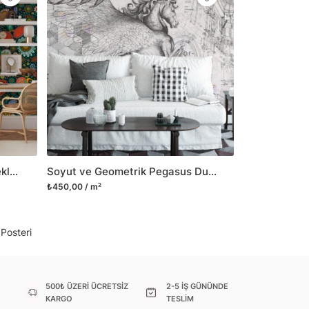
il her türlü yüzeye yapışabilen ve suya
o modellerimizi ilgili kategoride
ünlerle sınırlı kalmayıp aynı zamanda
i duvar dekorasyon ürünlerinin de üretimini
 Duvar tasarımının önemini biliyor ve evin en
 olduğunu kabul ediyoruz. Bu nedenle ürün
şletiyor ve trendlere ayak uydurmanın yanı
şumunda da öncü rol üstleniyoruz.
Geleneksel Tarzda Renkli Çiçekler Duvar Kağıdı, Çok Renkli Duvar Posteri
Soyut ve Geometrik Pegasus Duvar Kağıdı, Modern Soyut Sanat Duvar Posteri
sorununuz olursa bizimle iletişime
₺450,00 / m²
 Posteri
500₺ ÜZERİ ÜCRETSİZ
2-5 İŞ GÜNÜNDE
KARGO
TESLİM