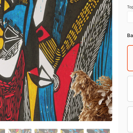
Top
Ba