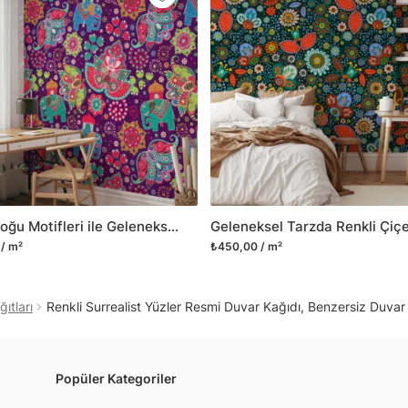
Yüzeyi düz olan cam dah
dayanıklı yapışkanlı foly
bulabilirsiniz.
Duvarium, yalnızca bu ür
kanvas tablo gibi çeşitl
ve satışını yapmaktadır.
kritik dekorasyon alanı
yelpazemizi sürekli geni
sıra yeni trendlerin olu
Fil ve Doğu Motifleri ile Geleneksel Doğu Duvar Kağıdı, Vintage Tarzda Duvar Posteri
Herhangi bir soru ya da 
/ m²
₺450,00 / m²
geçebilirsiniz.
ıtları
Renkli Surrealist Yüzler Resmi Duvar Kağıdı, Benzersiz Duvar
Popüler Kategoriler