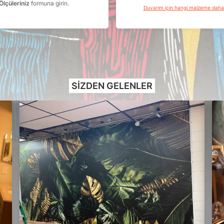
Ölçüleriniz
formuna girin.
Duvarım için hangi malzeme dah
SIZDEN GELENLER