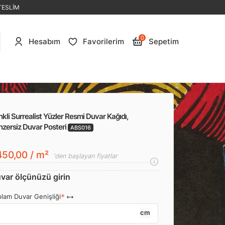
TESLİM
0
Hesabım
Favorilerim
Sepetim
kli Surrealist Yüzler Resmi Duvar Kağıdı,
nzersiz Duvar Posteri
ABS016
50,00 / m²
'den başlayan fiyatlar
var ölçünüzü girin
lam Duvar Genişliği
cm