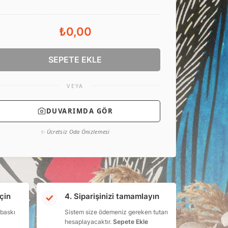
₺0,00
SEPETE EKLE
VEYA
DUVARIMDA GÖR
✨ Ücretsiz Oda Önizlemesi
çin
4. Siparişinizi tamamlayın
 baskı
Sistem size ödemeniz gereken tutarı
hesaplayacaktır.
Sepete Ekle