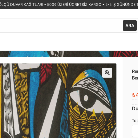
ÖLÇÜ DUVAR KAĞITLARI •
500₺ ÜZERİ ÜCRETSİZ KARGO • 2-5 İŞ GÜNÜNDE 
ARA
Ren
Be
🔍
₺4
Du
Top