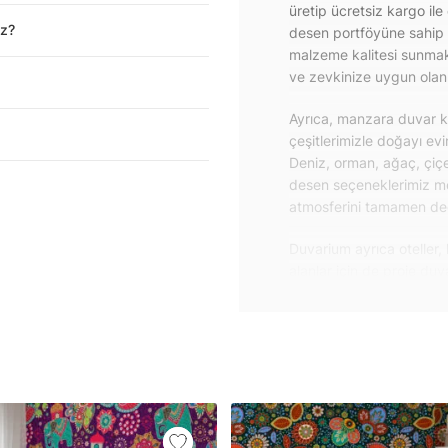
üretip ücretsiz kargo ile
iz?
desen portföyüne sahip 
malzeme kalitesi sunmakt
ve zevkinize uygun olanı 
Ayrıca, manzara duvar ka
çeşitlerimizle doğayı ev
Deniz, orman, ağaç, çiçe
desen seçeneklerimiz m
atmosferini tamamen değiş
Duvarium ayrıca oteller, 
alanlar için de proje du
özelliklere sahip, kolay
dayanıklı proje duvar ka
iletişime geçebilirsiniz.
Duvar kağıdı ve duvar po
yapışkanlı folyolarımız 
folyolar sayesinde masa
mobilyalarınıza ilk günkü