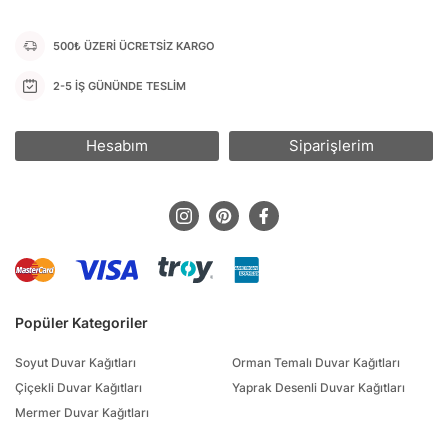
canlandırır. Duvarlarınızı çiçeklerin renklerine ve dokularına
büründürerek evinizde yaratıcılığınızı ifade edebilirsiniz.
500₺ ÜZERİ ÜCRETSİZ KARGO
Duvarium olarak çiçekli duvar kağıtları koleksiyonumuzda geniş bir
2-5 İŞ GÜNÜNDE TESLİM
seçenek sunmaktayız. Romantik güllerden rengarenk papatyalar ve
narin sümbüllere kadar birçok farklı çiçek deseni arasından
tarzınıza en uygun olanı seçebilirsiniz.
Çiçekli duvar posteri
Hesabım
Siparişlerim
modellerimizle de duvarlarınızı sanatsal bir atmosfere
dönüştürebilirsiniz.
Kaliteli malzemeler ve özenle seçilmiş baskı teknikleri sayesinde
çiçekli duvar kağıtlarımız uzun ömürlü ve dayanıklıdır. Kolay
uygulanabilir özellikleri ile evinize hızlıca yeni bir görünüm
kazandırabilirsiniz. Kendi tarzınıza uygun renk, desen ve ölçü
seçeneklerimizle size özel duvar kağıdı tasarımları oluşturabiliriz.
Çiçekli duvar kağıtları, salonlardan yatak odalarına, mutfaklardan
Popüler Kategoriler
çalışma alanlarına kadar her odada etkileyici bir atmosfer yaratır.
Doğal güzelliğinizi yansıtmak ve evinizin enerjisini yükseltmek için
Soyut Duvar Kağıtları
Orman Temalı Duvar Kağıtları
Çiçekli Duvar Kağıtları koleksiyonumuzu keşfedin. Duvarium ile
Çiçekli Duvar Kağıtları
Yaprak Desenli Duvar Kağıtları
evinize renk katın, doğaya yakın bir atmosfer oluşturun.
Mermer Duvar Kağıtları
Unutmayın, duvarlarınız hayal gücünüzün sınırlarını aşabilir.
Duvarium’da çiçekli duvar kağıtlarıyla evinizi bir sanat eserine