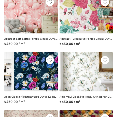
Abstract Soft Şeftali Pembe Çiçekli Duvar Kağıdı, Romantik Çiçek Desenli 3D Duvar Kağıdı
Abstract Turkuaz ve Pembe Çiçekli Duvar Kağıdı, Vintage Çiçek Çekiciliği Duvar Posteri
₺450,00 / m²
₺450,00 / m²
Açan Çiçekler İllüstrasyonlu Duvar Kağıdı, Gece Bahçesi Çiçekli 3D Duvar Posteri
Açık Mavi Çiçekli ve Kuşlu Altın Bahar Dalları Duvar Kağıdı, Zarif Klasik Desenli Duvar Posteri
₺450,00 / m²
₺450,00 / m²