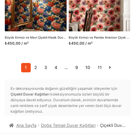
Büyük Kırmızı ve Mavi Çiçekli Klasik Duvar Kağıdı, Vintage Botanik Desenli Sanatsal Duvar Posteri
Büyük Kırmızı ve Pembe Anemon Çiçek Desenli Duvar Kağıdı, Romantik ve Klasik Botanik Duvar Posteri
₺450,00 / m²
₺450,00 / m²
1
2
3
4
…
9
10
11
Ev dekorasyonunda doğanın güzelliğini yaşamak isteyenler için
Çiçekli Duvar Kağıtları
koleksiyonumuzla sizleri büyülü bir
dünyaya davet ediyoruz. Duvarium olarak, evinizin duvarlarında
canlı renklere ve zarif çiçek desenlerine yer veren özel ölçü duvar
kağıtları üretiyoruz.
Çiçekli duvar kağıtları, yaşam alanlarınıza doğanın canlı enerjisini
Ana Sayfa
Doğa Temalı Duvar Kağıtları
Çiçekli Duvar Kağıtları
getirirken aynı zamanda sıcaklık ve huzur hissi yaratır. Her bir çiçek
deseni, evinize özgün bir karakter ve estetik katarken duvarlarınızı