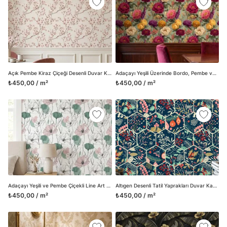
Açık Pembe Kiraz Çiçeği Desenli Duvar Kağıdı, Japon Stili Zarif Bahar Dalları Duvar Posteri
Adaçayı Yeşili Üzerinde Bordo, Pembe ve Sarı Çiçekli Vintage Duvar Kağıdı, Romantik Botanik Desenli Duvar Posteri
₺450,00 / m²
₺450,00 / m²
Adaçayı Yeşili ve Pembe Çiçekli Line Art Duvar Kağıdı, Minimalist Botanik Desenli Duvar Posteri
Altıgen Desenli Tatil Yaprakları Duvar Kağıdı, Geometrik Botanik Mozaik Duvar Posteri
₺450,00 / m²
₺450,00 / m²