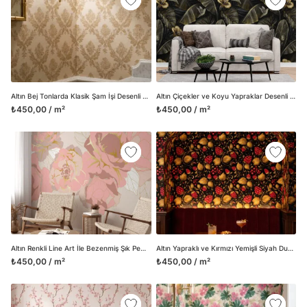
Altın Bej Tonlarda Klasik Şam İşi Desenli Duvar Kağıdı, Barok Stili Lüks Duvar Posteri
Altın Çiçekler ve Koyu Yapraklar Desenli Duvar Kağıdı, Dramatik Botanik Görünüm Duvar Posteri
₺450,00 / m²
₺450,00 / m²
Altın Renkli Line Art İle Bezenmiş Şık Pembe Gül Desenli Duvar Kağıdı
Altın Yapraklı ve Kırmızı Yemişli Siyah Duvar Kağıdı, Geleneksel Desenli Klasik Duvar Posteri
₺450,00 / m²
₺450,00 / m²