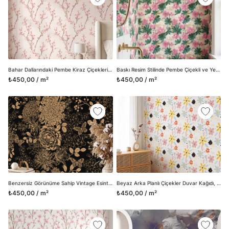
Bahar Dallarındaki Pembe Kiraz Çiçekleri Desenli Duvar Kağıdı, Romantik Japon Stili Duvar Posteri
Baskı Resim Stilinde Pembe Çiçekli ve Yeşil Yapraklı Duvar Kağıdı, Vintage Botanik Duvar Posteri
₺450,00 / m²
₺450,00 / m²
Benzersiz Görünüme Sahip Vintage Esintili Papatya ve Krizantem Desenli Duvar Kağıdı
Beyaz Arka Planlı Çiçekler Duvar Kağıdı, Büyüleyici Çiçekli Duvar Posteri
₺450,00 / m²
₺450,00 / m²