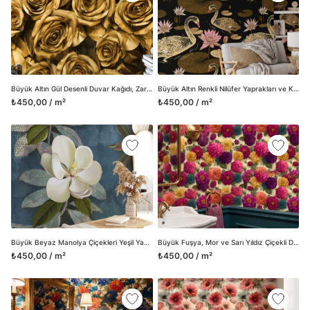
Büyük Altın Gül Desenli Duvar Kağıdı, Zarif ve Lüks Duvar Dekoru için 3D Duvar Posteri
Büyük Altın Renkli Nilüfer Yaprakları ve Koyu Zeminli Kuğularla Duvar Kağıdı, Vintage Siyah ve Altın Zarafet Duvar Posteri
₺450,00 / m²
₺450,00 / m²
Büyük Beyaz Manolya Çiçekleri Yeşil Yapraklı Arka Planlı Duvar Kağıdı, Doğa Temalı Çiçek Baskılı Duvar Posteri
Büyük Fuşya, Mor ve Sarı Yıldız Çiçekli Duvar Kağıdı, Klasik Botanik Desenli Duvar Posteri
₺450,00 / m²
₺450,00 / m²