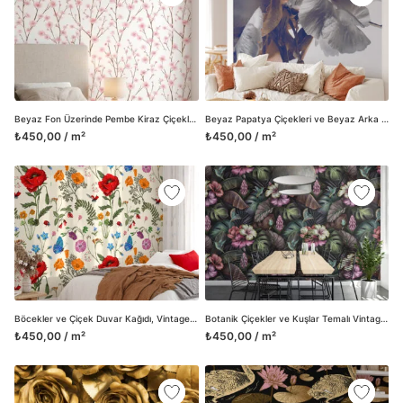
Beyaz Fon Üzerinde Pembe Kiraz Çiçekleri Duvar Kağıdı, Japon Tarzı Minimalist Bahar Dalı Duvar Posteri
Beyaz Papatya Çiçekleri ve Beyaz Arka Planlı Duvar Kağıdı, Zarif ve Huzurlu Oturma Odası veya Yatak Odası Dekoru Çiçekli Duvar Posteri
₺450,00 / m²
₺450,00 / m²
Böcekler ve Çiçek Duvar Kağıdı, Vintage Bahçe Senfonisi Duvar Posteri
Botanik Çiçekler ve Kuşlar Temalı Vintage Duvar Kağıdı, Klasik ve Şık Ev Dekoru, Duvar Posteri
₺450,00 / m²
₺450,00 / m²