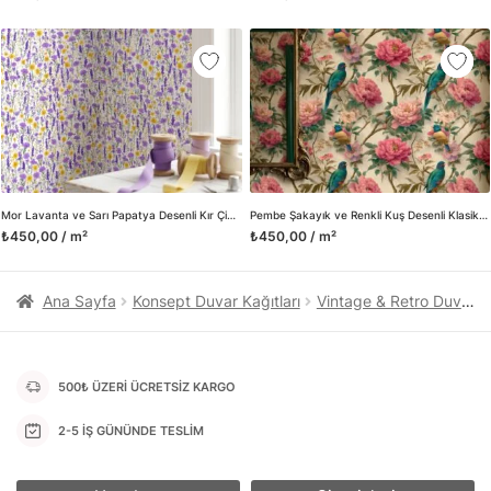
kanvas tablo gibi çeşitli duvar dekorasyon ürünlerinin de
üretimini ve satışını yapmaktadır. Duvar tasarımının önemini
biliyor ve evin en kritik dekorasyon alanı olduğunu kabul
ediyoruz. Bu nedenle ürün yelpazemizi sürekli genişletiyor ve
trendlere ayak uydurmanın yanı sıra yeni trendlerin oluşumunda
da öncü rol üstleniyoruz.
Herhangi bir soru ya da sorununuz olursa bizimle iletişime
geçebilirsiniz.
Mor Lavanta ve Sarı Papatya Desenli Kır Çiçekleri Duvar Kağıdı, Canlı Renkli Botanik Duvar Posteri
Pembe Şakayık ve Renkli Kuş Desenli Klasik Duvar Kağıdı, Vintage Botanik Sanatsal Duvar Posteri
₺450,00 / m²
₺450,00 / m²
Ana Sayfa
Konsept Duvar Kağıtları
Vintage & Retro Duvar Kağıtları
500₺ ÜZERİ ÜCRETSİZ KARGO
2-5 İŞ GÜNÜNDE TESLİM