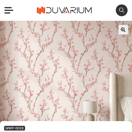
🔍
MWP-0028