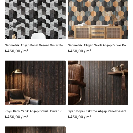
Geometrik Ahşap Panel Desenli Duvar Posteri, Modern Duvar Kağıdı, 3D Duvar Kağıdı
Geometrik Altıgen Şekilli Ahşap Duvar Kağıdı, Vintage Ahşap Blok Desenli Duvar Posteri
₺450,00 / m²
₺450,00 / m²
Koyu Renk Yanık Ahşap Dokulu Duvar Kağıdı, Rustik Endüstriyel Stil Dikey Panel Duvar Posteri
Siyah Boyalı Eskitme Ahşap Panel Desenli Duvar Kağıdı, Rustik Dokulu Duvar Posteri
₺450,00 / m²
₺450,00 / m²