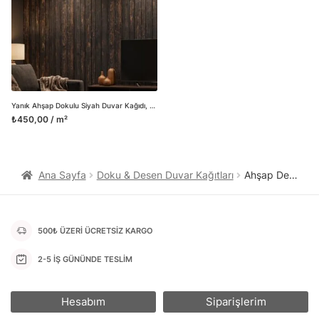
Yanık Ahşap Dokulu Siyah Duvar Kağıdı, Dikey Ahşap Panel Desenli Rustik Duvar Posteri
₺450,00 / m²
Ana Sayfa
Doku & Desen Duvar Kağıtları
Ahşap Desenli Duvar Kağıtları
500₺ ÜZERİ ÜCRETSİZ KARGO
2-5 İŞ GÜNÜNDE TESLİM
Hesabım
Siparişlerim