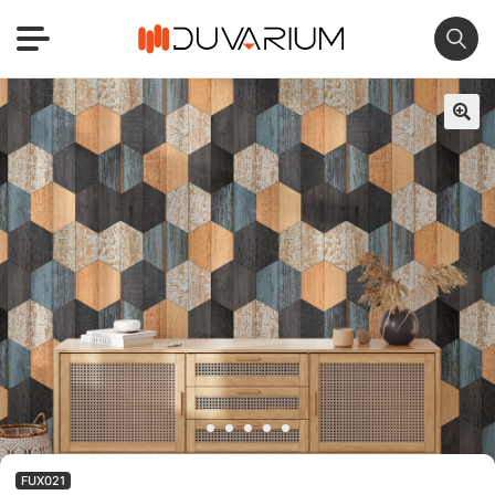
🔍
FUX021