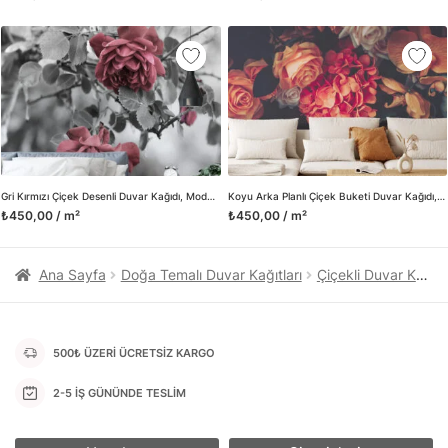
kanvas tablo gibi çeşitli duvar dekorasyon ürünlerinin de
üretimini ve satışını yapmaktadır. Duvar tasarımının önemini
biliyor ve evin en kritik dekorasyon alanı olduğunu kabul
ediyoruz. Bu nedenle ürün yelpazemizi sürekli genişletiyor ve
trendlere ayak uydurmanın yanı sıra yeni trendlerin oluşumunda
da öncü rol üstleniyoruz.
Herhangi bir soru ya da sorununuz olursa bizimle iletişime
geçebilirsiniz.
Gri Kırmızı Çiçek Desenli Duvar Kağıdı, Modern ve Romatik Duvar Dekoru için 3D Duvar Posteri
Koyu Arka Planlı Çiçek Buketi Duvar Kağıdı, Renkli Bir Duvar Dekoru için 3D Duvar Posteri
₺450,00 / m²
₺450,00 / m²
Ana Sayfa
Doğa Temalı Duvar Kağıtları
Çiçekli Duvar Kağıtları
500₺ ÜZERİ ÜCRETSİZ KARGO
2-5 İŞ GÜNÜNDE TESLİM