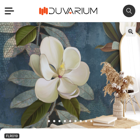
🔍
FLR019