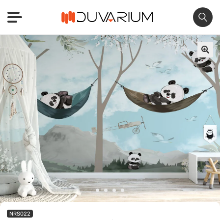
🔍
NRS022