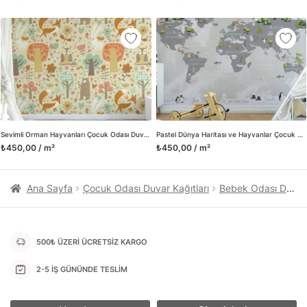
kanvas tablo gibi çeşitli duvar dekorasyon ürünlerinin de
üretimini ve satışını yapmaktadır. Duvar tasarımının önemini
biliyor ve evin en kritik dekorasyon alanı olduğunu kabul
ediyoruz. Bu nedenle ürün yelpazemizi sürekli genişletiyor ve
trendlere ayak uydurmanın yanı sıra yeni trendlerin oluşumunda
da öncü rol üstleniyoruz.
Herhangi bir soru ya da sorununuz olursa bizimle iletişime
geçebilirsiniz.
Sevimli Orman Hayvanları Çocuk Odası Duvar Kağıdı
Pastel Dünya Haritası ve Hayvanlar Çocuk Odası 3D Duvar Kağıdı
₺450,00 / m²
₺450,00 / m²
Ana Sayfa
Çocuk Odası Duvar Kağıtları
Bebek Odası Duvar Kağıtları
500₺ ÜZERİ ÜCRETSİZ KARGO
2-5 İŞ GÜNÜNDE TESLİM