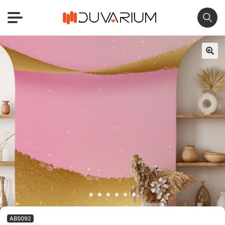
🔍
ABS092