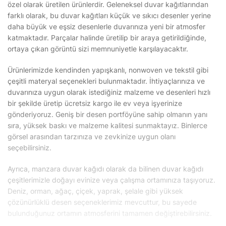
özel olarak üretilen ürünlerdir. Geleneksel duvar kağıtlarından
farklı olarak, bu duvar kağıtları küçük ve sıkıcı desenler yerine
daha büyük ve eşsiz desenlerle duvarınıza yeni bir atmosfer
katmaktadır. Parçalar halinde üretilip bir araya getirildiğinde,
ortaya çıkan görüntü sizi memnuniyetle karşılayacaktır.
Ürünlerimizde kendinden yapışkanlı, nonwoven ve tekstil gibi
çeşitli materyal seçenekleri bulunmaktadır. İhtiyaçlarınıza ve
duvarınıza uygun olarak istediğiniz malzeme ve desenleri hızlı
bir şekilde üretip ücretsiz kargo ile ev veya işyerinize
gönderiyoruz. Geniş bir desen portföyüne sahip olmanın yanı
sıra, yüksek baskı ve malzeme kalitesi sunmaktayız. Binlerce
görsel arasından tarzınıza ve zevkinize uygun olanı
seçebilirsiniz.
Ayrıca, manzara duvar kağıdı olarak da bilinen duvar kağıdı
çeşitlerimizle doğayı evinize veya çalışma ortamınıza taşıyoruz.
Deniz, orman, ağaç, çiçek, yaprak, şelale gibi yüksek
çözünürlüklü desen seçeneklerimiz mevcuttur, bu sayede
bulunduğunuz ortamın atmosferini tamamen değiştirebilirsiniz.