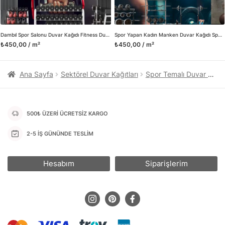
da öncü rol üstleniyoruz.
Herhangi bir soru ya da sorununuz olursa bizimle iletişime
geçebilirsiniz.
Dambıl Spor Salonu Duvar Kağıdı Fitness Duvar Posteri
Spor Yapan Kadın Manken Duvar Kağıdı Spor Salonu Duvar Posteri
₺450,00 / m²
₺450,00 / m²
Ana Sayfa
Sektörel Duvar Kağıtları
Spor Temalı Duvar Kağıtları
500₺ ÜZERİ ÜCRETSİZ KARGO
2-5 İŞ GÜNÜNDE TESLİM
Hesabım
Siparişlerim