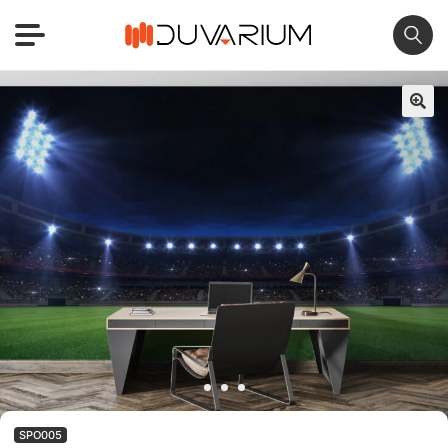
🔍
SPO005