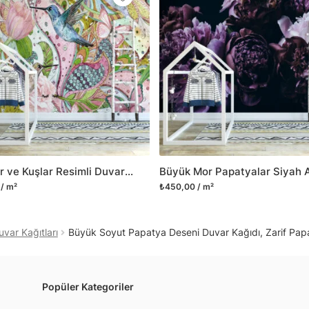
Yüzeyi düz olan cam dah
dayanıklı yapışkanlı foly
bulabilirsiniz.
Duvarium, yalnızca bu ür
kanvas tablo gibi çeşitl
ve satışını yapmaktadır.
kritik dekorasyon alanı
yelpazemizi sürekli geni
sıra yeni trendlerin olu
Çiçekler ve Kuşlar Resimli Duvar Kağıdı, Neşeli Ev Dekoru için Sanatsal Duvar Posteri
Herhangi bir soru ya da 
/ m²
₺450,00 / m²
geçebilirsiniz.
uvar Kağıtları
Büyük Soyut Papatya Deseni Duvar Kağıdı, Zarif Papa
Popüler Kategoriler