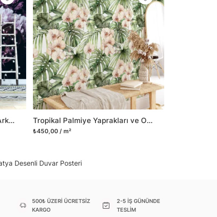
il her türlü yüzeye yapışabilen ve suya
o modellerimizi ilgili kategoride
ünlerle sınırlı kalmayıp aynı zamanda
i duvar dekorasyon ürünlerinin de üretimini
 Duvar tasarımının önemini biliyor ve evin en
 olduğunu kabul ediyoruz. Bu nedenle ürün
şletiyor ve trendlere ayak uydurmanın yanı
şumunda da öncü rol üstleniyoruz.
Büyük Mor Papatyalar Siyah Arka Planlı Duvar Kağıdı, Modern Görünümlü Çiçek Baskılı Duvar Posteri
Tropikal Palmiye Yaprakları ve Orkideler Resimli Duvar Kağıdı, Dinlendirici Bir Oda için Duvar Posteri
sorununuz olursa bizimle iletişime
₺450,00 / m²
tya Desenli Duvar Posteri
500₺ ÜZERİ ÜCRETSİZ
2-5 İŞ GÜNÜNDE
KARGO
TESLİM