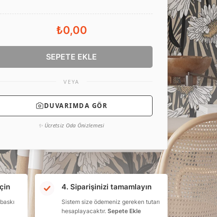
₺0,00
SEPETE EKLE
VEYA
DUVARIMDA GÖR
✨ Ücretsiz Oda Önizlemesi
çin
4. Siparişinizi tamamlayın
 baskı
Sistem size ödemeniz gereken tutarı
hesaplayacaktır.
Sepete Ekle