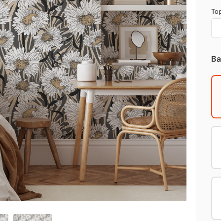
Top
Ba