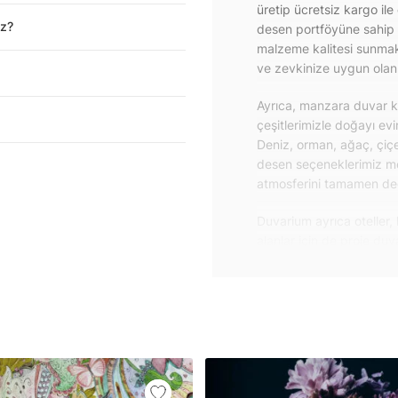
üretip ücretsiz kargo ile
iz?
desen portföyüne sahip 
malzeme kalitesi sunmakt
ve zevkinize uygun olanı 
Ayrıca, manzara duvar ka
çeşitlerimizle doğayı ev
Deniz, orman, ağaç, çiçe
desen seçeneklerimiz m
atmosferini tamamen değiş
Duvarium ayrıca oteller, 
alanlar için de proje du
özelliklere sahip, kolay
dayanıklı proje duvar ka
iletişime geçebilirsiniz.
Duvar kağıdı ve duvar po
yapışkanlı folyolarımız 
folyolar sayesinde masa
mobilyalarınıza ilk günkü