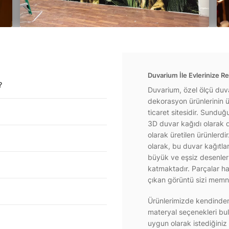
Duvarium İle Evlerinize Re
?
Duvarium, özel ölçü duva
dekorasyon ürünlerinin ür
ticaret sitesidir. Sundu
3D duvar kağıdı olarak d
olarak üretilen ürünlerdi
olarak, bu duvar kağıtla
büyük ve eşsiz desenlerl
katmaktadır. Parçalar hal
çıkan görüntü sizi memnu
Ürünlerimizde kendinden 
materyal seçenekleri bul
uygun olarak istediğiniz