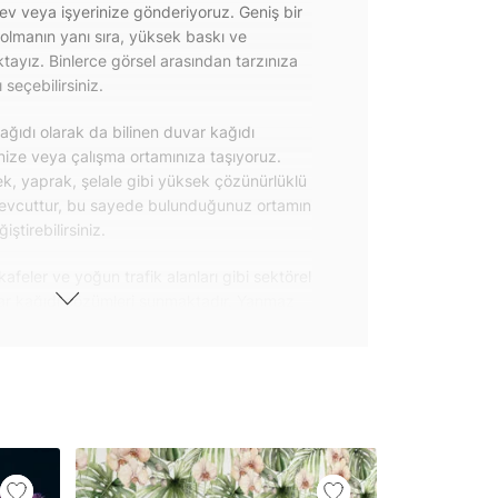
 ev veya işyerinize gönderiyoruz. Geniş bir
olmanın yanı sıra, yüksek baskı ve
ayız. Binlerce görsel arasından tarzınıza
seçebilirsiniz.
ğıdı olarak da bilinen duvar kağıdı
inize veya çalışma ortamınıza taşıyoruz.
k, yaprak, şelale gibi yüksek çözünürlüklü
evcuttur, bu sayede bulunduğunuz ortamın
tirebilirsiniz.
kafeler ve yoğun trafik alanları gibi sektörel
var kağıdı çözümleri sunmaktadır. Yanmaz
 uygulanabilen ve kolayca sökülebilen
ğıdı seçeneklerimiz hakkında bizimle
steri ürünlerimizin yanı sıra kendinden
da geniş kullanım amacına sahiptir. Bu
, çekmece, dolap kapakları gibi
 gibi yeni bir görünüm kazandırabilirsiniz.