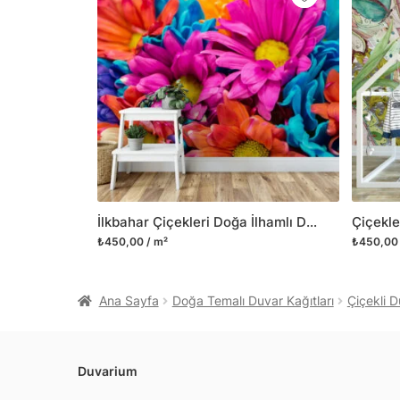
İlkbahar Çiçekleri Doğa İlhamlı Duvar Kağıdı, Renkli Çiçek Desenli Modern Ev Dekoru için Duvar Posteri
₺450,00 / m²
₺450,00 
Ana Sayfa
Doğa Temalı Duvar Kağıtları
Çiçekli D
Duvarium