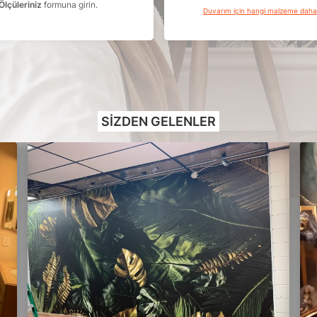
Ölçüleriniz
formuna girin.
Duvarım için hangi malzeme dah
SIZDEN GELENLER