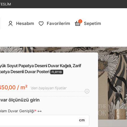
TESLİM
0
Hesabım
Favorilerim
Sepetim
ük Soyut Papatya Deseni Duvar Kağıdı, Zarif
patya Desenli Duvar Posteri
FLR118
50,00 / m²
'den başlayan fiyatlar
var ölçünüzü girin
lam Duvar Genişliği
cm