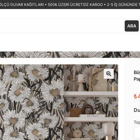
ÖLÇÜ DUVAR KAĞITLARI •
500₺ ÜZERİ ÜCRETSİZ KARGO • 2-5 İŞ GÜNÜNDE 
ARA
Büy
Pa
🔍
₺4
Du
Top