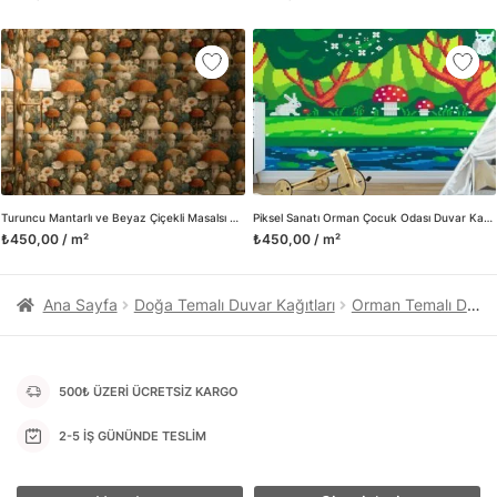
kanvas tablo gibi çeşitli duvar dekorasyon ürünlerinin de
üretimini ve satışını yapmaktadır. Duvar tasarımının önemini
biliyor ve evin en kritik dekorasyon alanı olduğunu kabul
ediyoruz. Bu nedenle ürün yelpazemizi sürekli genişletiyor ve
trendlere ayak uydurmanın yanı sıra yeni trendlerin oluşumunda
da öncü rol üstleniyoruz.
Herhangi bir soru ya da sorununuz olursa bizimle iletişime
geçebilirsiniz.
Turuncu Mantarlı ve Beyaz Çiçekli Masalsı Orman Duvar Kağıdı, Çocuk Odası İçin Fantastik Doğa Duvar Posteri
Piksel Sanatı Orman Çocuk Odası Duvar Kağıdı, Büyülü Orman Piksel Sanatı 3D Duvar Posteri
₺450,00 / m²
₺450,00 / m²
Ana Sayfa
Doğa Temalı Duvar Kağıtları
Orman Temalı Duvar Kağıtları
500₺ ÜZERİ ÜCRETSİZ KARGO
2-5 İŞ GÜNÜNDE TESLİM