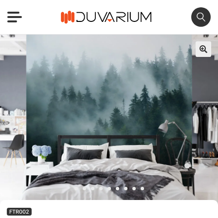
🔍
FTR002