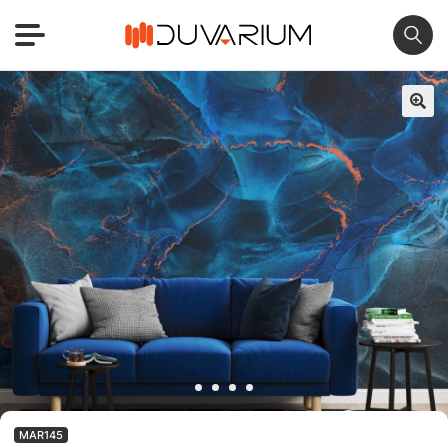
🔍
MAR145