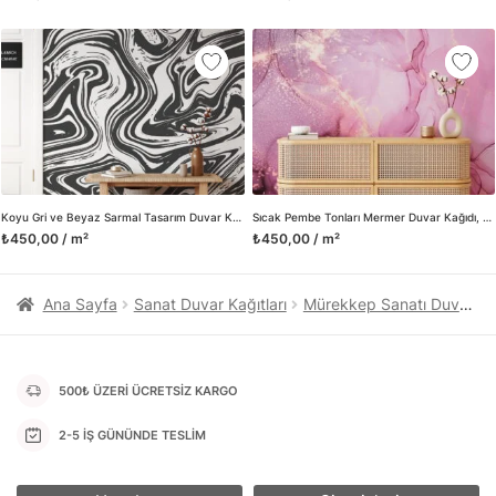
kanvas tablo gibi çeşitli duvar dekorasyon ürünlerinin de
üretimini ve satışını yapmaktadır. Duvar tasarımının önemini
biliyor ve evin en kritik dekorasyon alanı olduğunu kabul
ediyoruz. Bu nedenle ürün yelpazemizi sürekli genişletiyor ve
trendlere ayak uydurmanın yanı sıra yeni trendlerin oluşumunda
da öncü rol üstleniyoruz.
Herhangi bir soru ya da sorununuz olursa bizimle iletişime
geçebilirsiniz.
Koyu Gri ve Beyaz Sarmal Tasarım Duvar Kağıdı
Sıcak Pembe Tonları Mermer Duvar Kağıdı, Rüya Gibi Pembe Mermer Duvar Kağıdı
₺450,00 / m²
₺450,00 / m²
Ana Sayfa
Sanat Duvar Kağıtları
Mürekkep Sanatı Duvar Kağıtları
500₺ ÜZERİ ÜCRETSİZ KARGO
2-5 İŞ GÜNÜNDE TESLİM