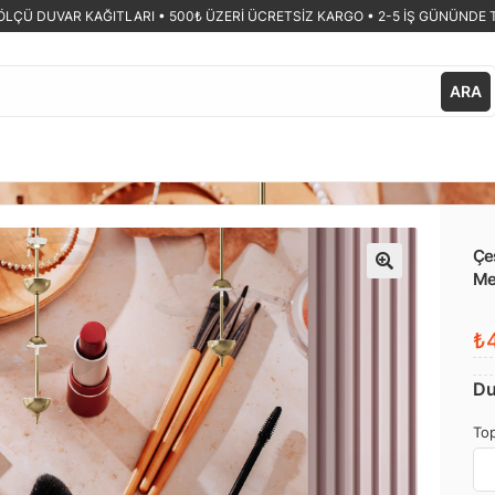
ÖLÇÜ DUVAR KAĞITLARI •
500₺ ÜZERİ ÜCRETSİZ KARGO • 2-5 İŞ GÜNÜNDE 
ARA
Çeş
Me
🔍
₺4
Du
Top