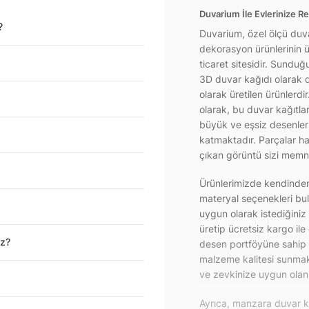
Duvarium İle Evlerinize Re
?
Duvarium, özel ölçü duva
dekorasyon ürünlerinin ür
ticaret sitesidir. Sundu
3D duvar kağıdı olarak d
olarak üretilen ürünlerdi
olarak, bu duvar kağıtla
büyük ve eşsiz desenlerl
katmaktadır. Parçalar hal
çıkan görüntü sizi memnu
Ürünlerimizde kendinden 
materyal seçenekleri bul
uygun olarak istediğiniz
üretip ücretsiz kargo ile
iz?
desen portföyüne sahip 
malzeme kalitesi sunmakt
ve zevkinize uygun olanı 
Ayrıca, manzara duvar ka