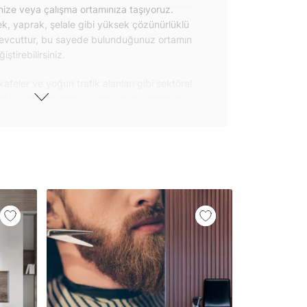
inize veya çalışma ortamınıza taşıyoruz.
k, yaprak, şelale gibi yüksek çözünürlüklü
evcuttur, bu sayede bulunduğunuz ortamın
tirebilirsiniz.
kafeler ve yoğun trafik alanları gibi sektörel
var kağıdı çözümleri sunmaktadır. Yanmaz
 uygulanabilen ve kolayca sökülebilen
ğıdı seçeneklerimiz hakkında bizimle
steri ürünlerimizin yanı sıra kendinden
da geniş kullanım amacına sahiptir. Bu
, çekmece, dolap kapakları gibi
 gibi yeni bir görünüm kazandırabilirsiniz.
il her türlü yüzeye yapışabilen ve suya
o modellerimizi ilgili kategoride
ünlerle sınırlı kalmayıp aynı zamanda
i duvar dekorasyon ürünlerinin de üretimini