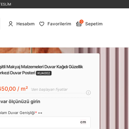
TESLİM
0
Hesabım
Favorilerim
Sepetim
itli Makyaj Malzemeleri Duvar Kağıdı Güzellik
rkezi Duvar Posteri
KUA002
50,00 / m²
'den başlayan fiyatlar
var ölçünüzü girin
lam Duvar Genişliği
cm