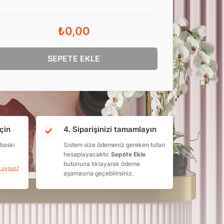
₺0,00
SEPETE EKLE
çin
4. Siparişinizi tamamlayın
 baskı
Sistem size ödemeniz gereken tutarı
hesaplayacaktır.
Sepete Ekle
butonuna tıklayarak ödeme
a uygun?
aşamasına geçebilirsiniz.