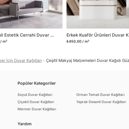
ve satışını yapmaktadır.
kritik dekorasyon alanı
yelpazemizi sürekli geni
sıra yeni trendlerin olu
Mankenli Estetik Cerrahi Duvar Kağıdı Güzellik Merkezi Duvar Posteri
Herhangi bir soru ya da 
/ m²
₺450,00 / m²
geçebilirsiniz.
er İçin Duvar Kağıtları
Çeşitli Makyaj Malzemeleri Duvar Kağıdı Güz
Popüler Kategoriler
Soyut Duvar Kağıtları
Orman Temalı Duvar Kağıtları
Çiçekli Duvar Kağıtları
Yaprak Desenli Duvar Kağıtları
Mermer Duvar Kağıtları
Yardım