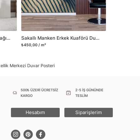
 Duvar tasarımının önemini biliyor ve evin en
 olduğunu kabul ediyoruz. Bu nedenle ürün
şletiyor ve trendlere ayak uydurmanın yanı
şumunda da öncü rol üstleniyoruz.
Erkek Kuaför Ürünleri Duvar Kağıdı Berber 3D Duvar Posteri
Sakallı Manken Erkek Kuaförü Duvar Kağıdı Berber Duvar Posteri
sorununuz olursa bizimle iletişime
₺450,00 / m²
ellik Merkezi Duvar Posteri
500₺ ÜZERİ ÜCRETSİZ
2-5 İŞ GÜNÜNDE
KARGO
TESLİM
Hesabım
Siparişlerim