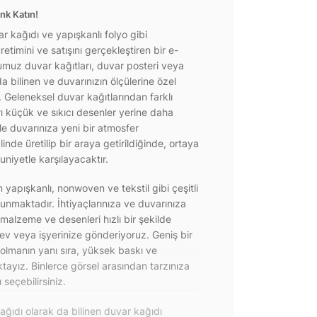
nk Katın!
r kağıdı ve yapışkanlı folyo gibi
etimini ve satışını gerçekleştiren bir e-
ğumuz duvar kağıtları, duvar posteri veya
a bilinen ve duvarınızın ölçülerine özel
r. Geleneksel duvar kağıtlarından farklı
rı küçük ve sıkıcı desenler yerine daha
e duvarınıza yeni bir atmosfer
inde üretilip bir araya getirildiğinde, ortaya
niyetle karşılayacaktır.
yapışkanlı, nonwoven ve tekstil gibi çeşitli
unmaktadır. İhtiyaçlarınıza ve duvarınıza
 malzeme ve desenleri hızlı bir şekilde
 ev veya işyerinize gönderiyoruz. Geniş bir
olmanın yanı sıra, yüksek baskı ve
ayız. Binlerce görsel arasından tarzınıza
seçebilirsiniz.
ğıdı olarak da bilinen duvar kağıdı