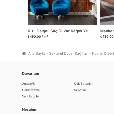
Kızıl Dalgalı Saç Duvar Kağıdı Yakın Çekim Kuaför Duvar Posteri
₺450,00 / m²
₺450,00 
Ana Sayfa
Sektörel Duvar Kağıtları
Kuaför & Berb
Duvarium
Anasayfa
Çok Satanlar
Hakkımızda
Sepetim
Yeni Ürünler
Hesabım