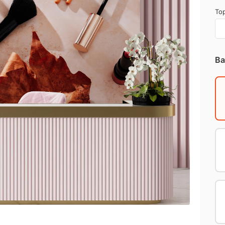
Top
Ba