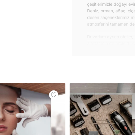
çeşitlerimizle doğayı ev
Deniz, orman, ağaç, çiçe
desen seçeneklerimiz m
atmosferini tamamen değiş
Duvarium ayrıca oteller, 
alanlar için de proje du
özelliklere sahip, kolay
dayanıklı proje duvar ka
iletişime geçebilirsiniz.
Duvar kağıdı ve duvar po
yapışkanlı folyolarımız 
folyolar sayesinde masa
mobilyalarınıza ilk günkü
Yüzeyi düz olan cam dah
dayanıklı yapışkanlı foly
bulabilirsiniz.
Duvarium, yalnızca bu ür
kanvas tablo gibi çeşitl