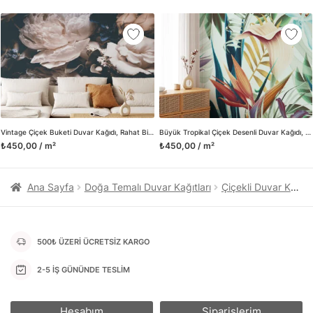
kanvas tablo gibi çeşitli duvar dekorasyon ürünlerinin de
üretimini ve satışını yapmaktadır. Duvar tasarımının önemini
biliyor ve evin en kritik dekorasyon alanı olduğunu kabul
ediyoruz. Bu nedenle ürün yelpazemizi sürekli genişletiyor ve
trendlere ayak uydurmanın yanı sıra yeni trendlerin oluşumunda
da öncü rol üstleniyoruz.
Herhangi bir soru ya da sorununuz olursa bizimle iletişime
geçebilirsiniz.
Vintage Çiçek Buketi Duvar Kağıdı, Rahat Bir Kır Evi Görünümü için Nostaljik Duvar Posteri
Büyük Tropikal Çiçek Desenli Duvar Kağıdı, Dinlendirici Bir Oda için Özel Ölçü Duvar Posteri
₺450,00 / m²
₺450,00 / m²
Ana Sayfa
Doğa Temalı Duvar Kağıtları
Çiçekli Duvar Kağıtları
500₺ ÜZERİ ÜCRETSİZ KARGO
2-5 İŞ GÜNÜNDE TESLİM
Hesabım
Siparişlerim