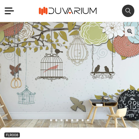
🔍
FLR008