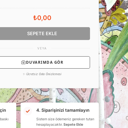
₺0,00
SEPETE EKLE
VEYA
DUVARIMDA GÖR
✨ Ücretsiz Oda Önizlemesi
çin
4. Siparişinizi tamamlayın
 baskı
Sistem size ödemeniz gereken tutarı
hesaplayacaktır.
Sepete Ekle