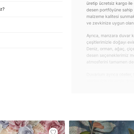
üretip ücretsiz kargo ile
iz?
desen portföyüne sahip 
malzeme kalitesi sunmakt
ve zevkinize uygun olanı 
Ayrıca, manzara duvar ka
çeşitlerimizle doğayı ev
Deniz, orman, ağaç, çiçe
desen seçeneklerimiz m
atmosferini tamamen değiş
Duvarium ayrıca oteller, 
alanlar için de proje du
özelliklere sahip, kolay
dayanıklı proje duvar ka
iletişime geçebilirsiniz.
Duvar kağıdı ve duvar po
yapışkanlı folyolarımız 
folyolar sayesinde masa
mobilyalarınıza ilk günkü