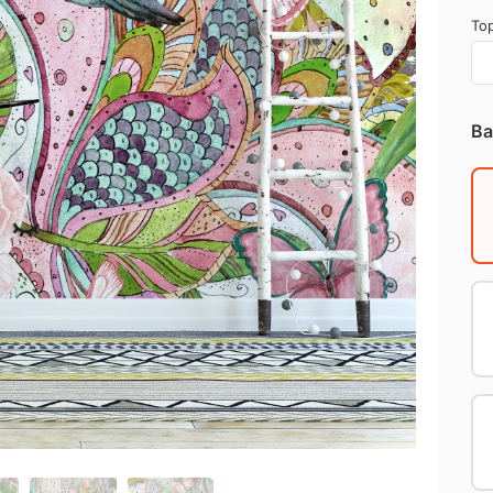
Top
Ba