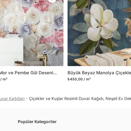
Yüzeyi düz olan cam dah
dayanıklı yapışkanlı foly
bulabilirsiniz.
Duvarium, yalnızca bu ür
kanvas tablo gibi çeşitl
ve satışını yapmaktadır.
kritik dekorasyon alanı
yelpazemizi sürekli geni
sıra yeni trendlerin olu
Pastel Mor ve Pembe Gül Desenli Duvar Kağıdı, Yatak Odası için Romantik Duvar Posteri
Herhangi bir soru ya da 
/ m²
₺450,00 / m²
geçebilirsiniz.
uvar Kağıtları
Çiçekler ve Kuşlar Resimli Duvar Kağıdı, Neşeli Ev De
Popüler Kategoriler