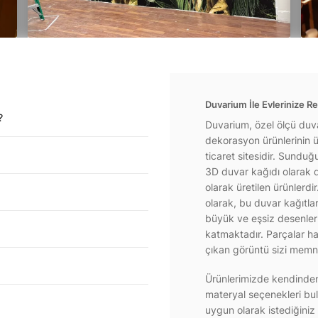
Duvarium İle Evlerinize Re
?
Duvarium, özel ölçü duva
dekorasyon ürünlerinin ür
ticaret sitesidir. Sundu
3D duvar kağıdı olarak d
olarak üretilen ürünlerdi
olarak, bu duvar kağıtla
büyük ve eşsiz desenlerl
katmaktadır. Parçalar hal
çıkan görüntü sizi memnu
Ürünlerimizde kendinden 
materyal seçenekleri bul
uygun olarak istediğiniz