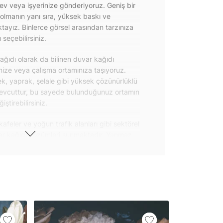
 ev veya işyerinize gönderiyoruz. Geniş bir
olmanın yanı sıra, yüksek baskı ve
ayız. Binlerce görsel arasından tarzınıza
seçebilirsiniz.
ğıdı olarak da bilinen duvar kağıdı
inize veya çalışma ortamınıza taşıyoruz.
k, yaprak, şelale gibi yüksek çözünürlüklü
evcuttur, bu sayede bulunduğunuz ortamın
tirebilirsiniz.
kafeler ve yoğun trafik alanları gibi sektörel
var kağıdı çözümleri sunmaktadır. Yanmaz
 uygulanabilen ve kolayca sökülebilen
ğıdı seçeneklerimiz hakkında bizimle
steri ürünlerimizin yanı sıra kendinden
da geniş kullanım amacına sahiptir. Bu
, çekmece, dolap kapakları gibi
 gibi yeni bir görünüm kazandırabilirsiniz.