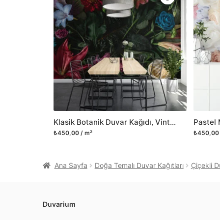
Klasik Botanik Duvar Kağıdı, Vintage Çiçek ve Yapraklar, 3D Duvar Posteri
₺450,00 / m²
₺450,00 
Ana Sayfa
Doğa Temalı Duvar Kağıtları
Çiçekli D
Duvarium