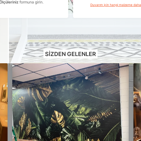
Ölçüleriniz
formuna girin.
Duvarım için hangi malzeme dah
SIZDEN GELENLER