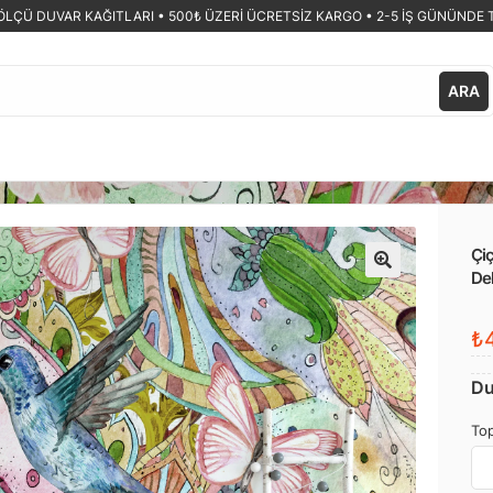
ÖLÇÜ DUVAR KAĞITLARI •
500₺ ÜZERİ ÜCRETSİZ KARGO • 2-5 İŞ GÜNÜNDE 
ARA
Çiç
Dek
🔍
₺4
Du
Top