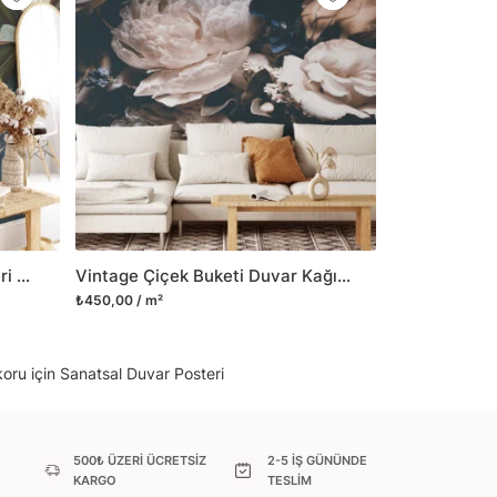
il her türlü yüzeye yapışabilen ve suya
o modellerimizi ilgili kategoride
ünlerle sınırlı kalmayıp aynı zamanda
i duvar dekorasyon ürünlerinin de üretimini
 Duvar tasarımının önemini biliyor ve evin en
 olduğunu kabul ediyoruz. Bu nedenle ürün
şletiyor ve trendlere ayak uydurmanın yanı
şumunda da öncü rol üstleniyoruz.
Büyük Beyaz Manolya Çiçekleri Yeşil Yapraklı Arka Planlı Duvar Kağıdı, Doğa Temalı Çiçek Baskılı Duvar Posteri
Vintage Çiçek Buketi Duvar Kağıdı, Rahat Bir Kır Evi Görünümü için Nostaljik Duvar Posteri
sorununuz olursa bizimle iletişime
₺450,00 / m²
koru için Sanatsal Duvar Posteri
500₺ ÜZERİ ÜCRETSİZ
2-5 İŞ GÜNÜNDE
KARGO
TESLİM