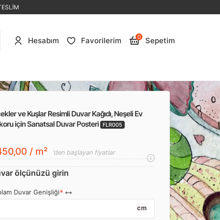
TESLİM
0
Hesabım
Favorilerim
Sepetim
ekler ve Kuşlar Resimli Duvar Kağıdı, Neşeli Ev
oru için Sanatsal Duvar Posteri
FLR005
50,00 / m²
'den başlayan fiyatlar
var ölçünüzü girin
lam Duvar Genişliği
cm