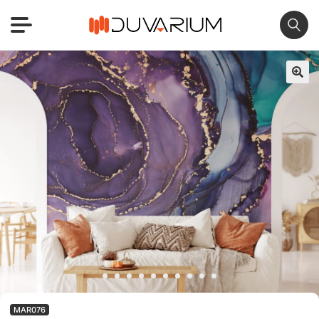
🔍
MAR076