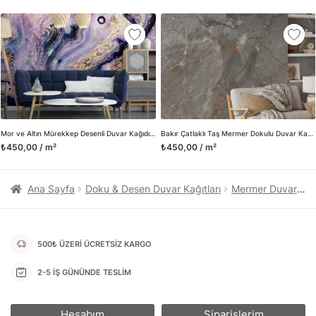
kanvas tablo gibi çeşitli duvar dekorasyon ürünlerinin de
üretimini ve satışını yapmaktadır. Duvar tasarımının önemini
biliyor ve evin en kritik dekorasyon alanı olduğunu kabul
ediyoruz. Bu nedenle ürün yelpazemizi sürekli genişletiyor ve
trendlere ayak uydurmanın yanı sıra yeni trendlerin oluşumunda
da öncü rol üstleniyoruz.
Herhangi bir soru ya da sorununuz olursa bizimle iletişime
geçebilirsiniz.
Mor ve Altın Mürekkep Desenli Duvar Kağıdı, Sıvı Tasarımlı Siyah Arka Planlı 3D Duvar Kağıdı
Bakır Çatlaklı Taş Mermer Dokulu Duvar Kağıdı
₺450,00 / m²
₺450,00 / m²
Ana Sayfa
Doku & Desen Duvar Kağıtları
Mermer Duvar Kağıtları
500₺ ÜZERİ ÜCRETSİZ KARGO
2-5 İŞ GÜNÜNDE TESLİM
Hesabım
Siparişlerim