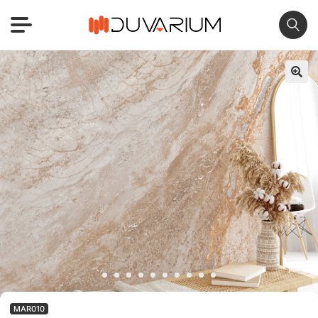
🔍
MAR010