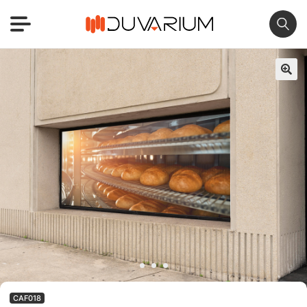
🔍
CAF018