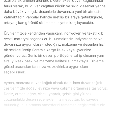
özel olarak üretilen ürünlerdir. Geleneksel duvar kağıtlarından
farklı olarak, bu duvar kağıtları küçük ve sıkıcı desenler yerine
daha büyük ve eşsiz desenlerle duvarınıza yeni bir atmosfer
katmaktadır. Parçalar halinde üretilip bir araya getirildiğinde,
ortaya çıkan görüntü sizi memnuniyetle karşılayacaktır.
Ürünlerimizde kendinden yapışkanlı, nonwoven ve tekstil gibi
çeşitli materyal seçenekleri bulunmaktadır. İhtiyaçlarınıza ve
duvarınıza uygun olarak istediğiniz malzeme ve desenleri hızlı
bir şekilde üretip ücretsiz kargo ile ev veya işyerinize
gönderiyoruz. Geniş bir desen portföyüne sahip olmanın yanı
sıra, yüksek baskı ve malzeme kalitesi sunmaktayız. Binlerce
görsel arasından tarzınıza ve zevkinize uygun olanı
seçebilirsiniz.
Ayrıca, manzara duvar kağıdı olarak da bilinen duvar kağıdı
çeşitlerimizle doğayı evinize veya çalışma ortamınıza taşıyoruz.
Deniz, orman, ağaç, çiçek, yaprak, şelale gibi yüksek
çözünürlüklü desen seçeneklerimiz mevcuttur, bu sayede
bulunduğunuz ortamın atmosferini tamamen değiştirebilirsiniz.