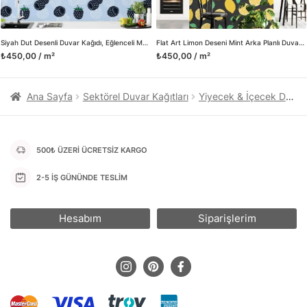
Herhangi bir soru ya da sorununuz olursa bizimle iletişime
geçebilirsiniz.
Siyah Dut Desenli Duvar Kağıdı, Eğlenceli Mavi Üzerinde Dutlar 3D Duvar Kağıdı
Flat Art Limon Deseni Mint Arka Planlı Duvar Kağıdı, Canlı Limon Bahçesi 3D Duvar Kağıdı
₺450,00 / m²
₺450,00 / m²
Ana Sayfa
Sektörel Duvar Kağıtları
Yiyecek & İçecek Duvar Kağıtları
500₺ ÜZERİ ÜCRETSİZ KARGO
2-5 İŞ GÜNÜNDE TESLİM
Hesabım
Siparişlerim