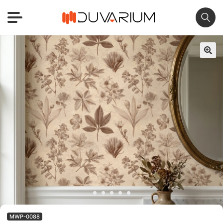
🔍
MWP-0088