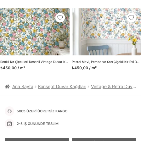
kanvas tablo gibi çeşitli duvar dekorasyon ürünlerinin de
üretimini ve satışını yapmaktadır. Duvar tasarımının önemini
biliyor ve evin en kritik dekorasyon alanı olduğunu kabul
ediyoruz. Bu nedenle ürün yelpazemizi sürekli genişletiyor ve
trendlere ayak uydurmanın yanı sıra yeni trendlerin oluşumunda
da öncü rol üstleniyoruz.
Herhangi bir soru ya da sorununuz olursa bizimle iletişime
geçebilirsiniz.
Renkli Kır Çiçekleri Desenli Vintage Duvar Kağıdı, Pembe ve Mavi Çiçekli İllüstrasyon Duvar Posteri
Pastel Mavi, Pembe ve Sarı Çiçekli Kır Evi Duvar Kağıdı, Vintage Botanik Desenli Duvar Posteri
₺450,00 / m²
₺450,00 / m²
Ana Sayfa
Konsept Duvar Kağıtları
Vintage & Retro Duvar Kağıtları
500₺ ÜZERİ ÜCRETSİZ KARGO
2-5 İŞ GÜNÜNDE TESLİM