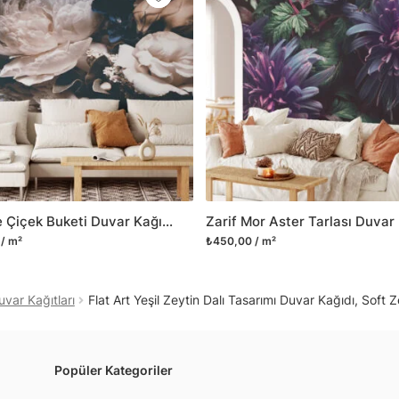
Yüzeyi düz olan cam dah
dayanıklı yapışkanlı foly
bulabilirsiniz.
Duvarium, yalnızca bu ür
kanvas tablo gibi çeşitl
ve satışını yapmaktadır.
kritik dekorasyon alanı
yelpazemizi sürekli geni
sıra yeni trendlerin olu
Vintage Çiçek Buketi Duvar Kağıdı, Rahat Bir Kır Evi Görünümü için Nostaljik Duvar Posteri
Herhangi bir soru ya da 
/ m²
₺450,00 / m²
geçebilirsiniz.
uvar Kağıtları
Flat Art Yeşil Zeytin Dalı Tasarımı Duvar Kağıdı, Soft
Popüler Kategoriler