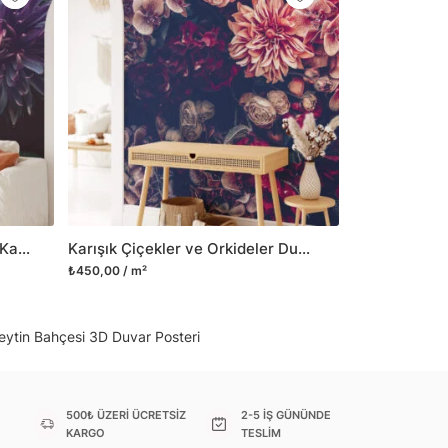
il her türlü yüzeye yapışabilen ve suya
o modellerimizi ilgili kategoride
ünlerle sınırlı kalmayıp aynı zamanda
i duvar dekorasyon ürünlerinin de üretimini
 Duvar tasarımının önemini biliyor ve evin en
 olduğunu kabul ediyoruz. Bu nedenle ürün
şletiyor ve trendlere ayak uydurmanın yanı
şumunda da öncü rol üstleniyoruz.
Zarif Mor Aster Tarlası Duvar Kağıdı, Büyük Çiçekli Duvar Dekoru için Özel Ölçü Duvar Posteri
Karışık Çiçekler ve Orkideler Duvar Kağıdı, Canlı Ev Dekoru için Tropikal Duvar Posteri
sorununuz olursa bizimle iletişime
₺450,00 / m²
 Zeytin Bahçesi 3D Duvar Posteri
500₺ ÜZERİ ÜCRETSİZ
2-5 İŞ GÜNÜNDE
KARGO
TESLİM