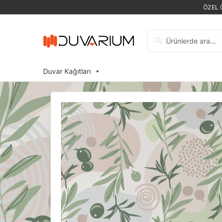
ÖZEL 
Ara:
Duvar Kağıtları