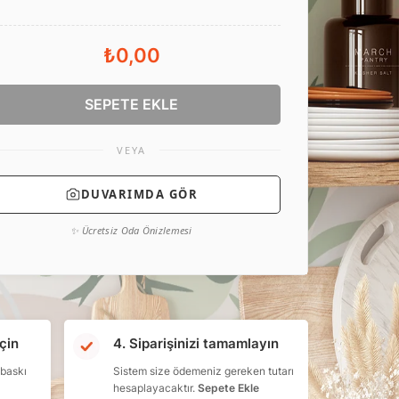
₺0,00
SEPETE EKLE
VEYA
DUVARIMDA GÖR
✨ Ücretsiz Oda Önizlemesi
çin
4. Siparişinizi tamamlayın
 baskı
Sistem size ödemeniz gereken tutarı
hesaplayacaktır.
Sepete Ekle