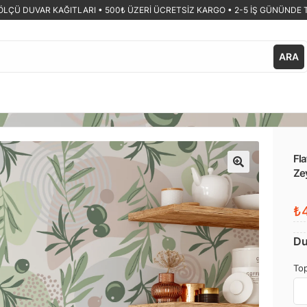
ÖLÇÜ DUVAR KAĞITLARI •
500₺ ÜZERİ ÜCRETSİZ KARGO • 2-5 İŞ GÜNÜNDE 
ARA
Fla
Ze
🔍
₺4
Du
Top