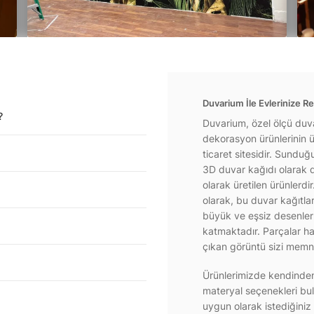
Duvarium İle Evlerinize Re
?
Duvarium, özel ölçü duva
dekorasyon ürünlerinin ür
ticaret sitesidir. Sundu
3D duvar kağıdı olarak d
olarak üretilen ürünlerdi
olarak, bu duvar kağıtla
büyük ve eşsiz desenlerl
katmaktadır. Parçalar hal
çıkan görüntü sizi memnu
Ürünlerimizde kendinden 
materyal seçenekleri bul
uygun olarak istediğiniz