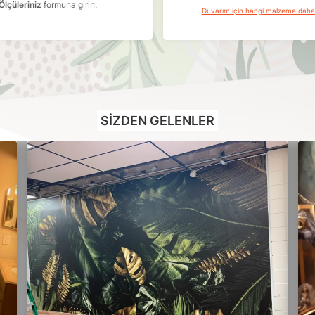
Ölçüleriniz
formuna girin.
Duvarım için hangi malzeme dah
SIZDEN GELENLER