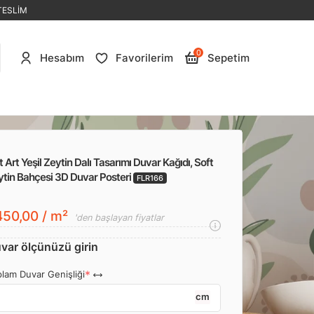
TESLİM
0
Hesabım
Favorilerim
Sepetim
t Art Yeşil Zeytin Dalı Tasarımı Duvar Kağıdı, Soft
ytin Bahçesi 3D Duvar Posteri
FLR166
50,00 / m²
'den başlayan fiyatlar
var ölçünüzü girin
lam Duvar Genişliği
cm