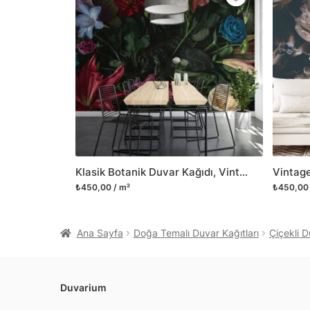
Klasik Botanik Duvar Kağıdı, Vintage Çiçek ve Yapraklar, 3D Duvar Posteri
₺450,00 / m²
₺450,00 
Ana Sayfa
Doğa Temalı Duvar Kağıtları
Çiçekli D
Duvarium