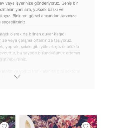
 ev veya işyerinize gönderiyoruz. Geniş bir
olmanın yanı sıra, yüksek baskı ve
ayız. Binlerce görsel arasından tarzınıza
seçebilirsiniz.
ğıdı olarak da bilinen duvar kağıdı
inize veya çalışma ortamınıza taşıyoruz.
k, yaprak, şelale gibi yüksek çözünürlüklü
evcuttur, bu sayede bulunduğunuz ortamın
tirebilirsiniz.
kafeler ve yoğun trafik alanları gibi sektörel
var kağıdı çözümleri sunmaktadır. Yanmaz
 uygulanabilen ve kolayca sökülebilen
ğıdı seçeneklerimiz hakkında bizimle
steri ürünlerimizin yanı sıra kendinden
da geniş kullanım amacına sahiptir. Bu
, çekmece, dolap kapakları gibi
 gibi yeni bir görünüm kazandırabilirsiniz.