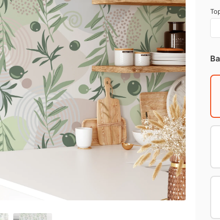
Top
Ba