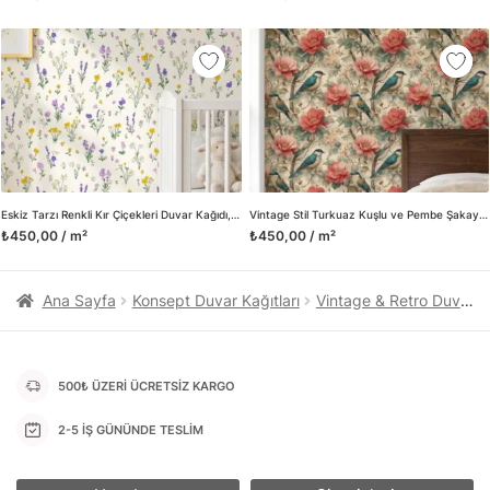
kanvas tablo gibi çeşitli duvar dekorasyon ürünlerinin de
üretimini ve satışını yapmaktadır. Duvar tasarımının önemini
biliyor ve evin en kritik dekorasyon alanı olduğunu kabul
ediyoruz. Bu nedenle ürün yelpazemizi sürekli genişletiyor ve
trendlere ayak uydurmanın yanı sıra yeni trendlerin oluşumunda
da öncü rol üstleniyoruz.
Herhangi bir soru ya da sorununuz olursa bizimle iletişime
geçebilirsiniz.
Eskiz Tarzı Renkli Kır Çiçekleri Duvar Kağıdı, Papatya ve Lavanta Desenli Botanik Duvar Posteri
Vintage Stil Turkuaz Kuşlu ve Pembe Şakayık Çiçekli Duvar Kağıdı, Klasik Desenli Botanik Duvar Posteri
₺450,00 / m²
₺450,00 / m²
Ana Sayfa
Konsept Duvar Kağıtları
Vintage & Retro Duvar Kağıtları
500₺ ÜZERİ ÜCRETSİZ KARGO
2-5 İŞ GÜNÜNDE TESLİM