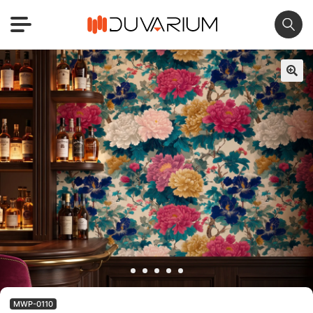
🔍
MWP-0110