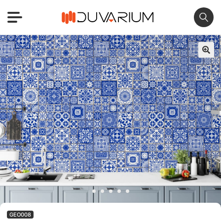
🔍
GEO008