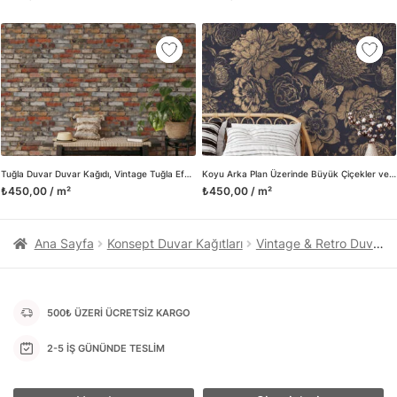
kanvas tablo gibi çeşitli duvar dekorasyon ürünlerinin de
üretimini ve satışını yapmaktadır. Duvar tasarımının önemini
biliyor ve evin en kritik dekorasyon alanı olduğunu kabul
ediyoruz. Bu nedenle ürün yelpazemizi sürekli genişletiyor ve
trendlere ayak uydurmanın yanı sıra yeni trendlerin oluşumunda
da öncü rol üstleniyoruz.
Herhangi bir soru ya da sorununuz olursa bizimle iletişime
geçebilirsiniz.
Tuğla Duvar Duvar Kağıdı, Vintage Tuğla Efekt Duvar Posteri
Koyu Arka Plan Üzerinde Büyük Çiçekler ve Kelebekler Vintage Tarzı Duvar Kağıdı, Lüks Altın Çiçekli Duvar Posteri
₺450,00 / m²
₺450,00 / m²
Ana Sayfa
Konsept Duvar Kağıtları
Vintage & Retro Duvar Kağıtları
500₺ ÜZERİ ÜCRETSİZ KARGO
2-5 İŞ GÜNÜNDE TESLİM