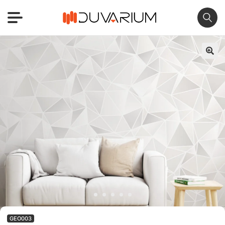
🔍
GEO003