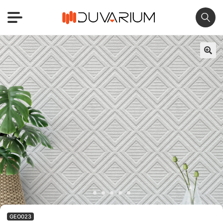
🔍
GEO023