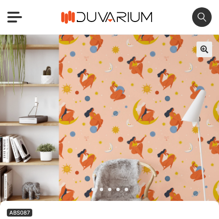
🔍
ABS087