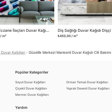
ve satışını yapmaktadır.
kritik dekorasyon alanı
yelpazemizi sürekli geni
sıra yeni trendlerin olu
Renkli Eczane İlaçları Duvar Kağıdı Eczane Duvar Posteri
Herhangi bir soru ya da 
/ m²
₺450,00 / m²
geçebilirsiniz.
 Duvar Kağıtları
Güzellik Merkezi Mankenli Duvar Kağıdı Cilt Bakımı
Popüler Kategoriler
Soyut Duvar Kağıtları
Orman Temalı Duvar Kağıtları
Çiçekli Duvar Kağıtları
Yaprak Desenli Duvar Kağıtları
Mermer Duvar Kağıtları
Yardım