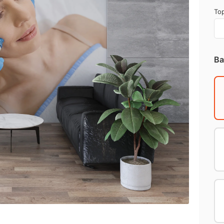
Top
Ba