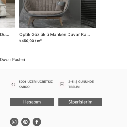
 Duvar tasarımının önemini biliyor ve evin en
 olduğunu kabul ediyoruz. Bu nedenle ürün
şletiyor ve trendlere ayak uydurmanın yanı
şumunda da öncü rol üstleniyoruz.
Diş Sağlığı Duvar Kağıdı Dişçi Duvar Posteri
Optik Gözlüklü Manken Duvar Kağıdı Optisyen Duvar Posteri
sorununuz olursa bizimle iletişime
₺450,00 / m²
 Duvar Posteri
500₺ ÜZERİ ÜCRETSİZ
2-5 İŞ GÜNÜNDE
KARGO
TESLİM
Hesabım
Siparişlerim