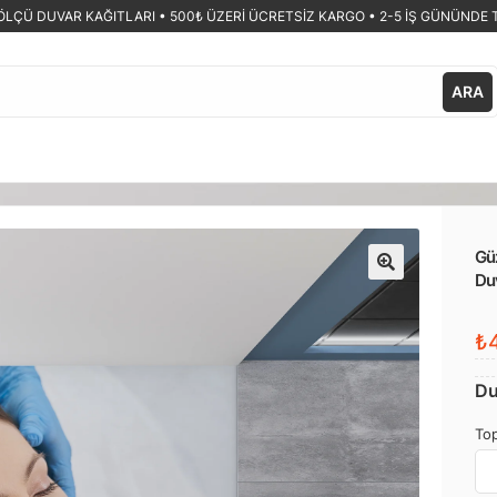
ÖLÇÜ DUVAR KAĞITLARI •
500₺ ÜZERİ ÜCRETSİZ KARGO • 2-5 İŞ GÜNÜNDE 
ARA
Güz
Du
🔍
₺4
Du
Top