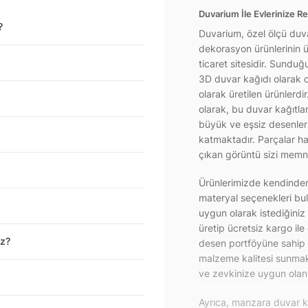
Duvarium İle Evlerinize Re
?
Duvarium, özel ölçü duva
dekorasyon ürünlerinin ür
ticaret sitesidir. Sundu
3D duvar kağıdı olarak d
olarak üretilen ürünlerdi
olarak, bu duvar kağıtla
büyük ve eşsiz desenlerl
katmaktadır. Parçalar hal
çıkan görüntü sizi memnu
Ürünlerimizde kendinden 
materyal seçenekleri bul
uygun olarak istediğiniz
üretip ücretsiz kargo ile
iz?
desen portföyüne sahip 
malzeme kalitesi sunmakt
ve zevkinize uygun olanı 
Ayrıca, manzara duvar ka