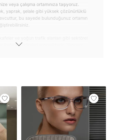
inize veya çalışma ortamınıza taşıyoruz.
k, yaprak, şelale gibi yüksek çözünürlüklü
evcuttur, bu sayede bulunduğunuz ortamın
tirebilirsiniz.
kafeler ve yoğun trafik alanları gibi sektörel
var kağıdı çözümleri sunmaktadır. Yanmaz
 uygulanabilen ve kolayca sökülebilen
ğıdı seçeneklerimiz hakkında bizimle
steri ürünlerimizin yanı sıra kendinden
da geniş kullanım amacına sahiptir. Bu
, çekmece, dolap kapakları gibi
 gibi yeni bir görünüm kazandırabilirsiniz.
il her türlü yüzeye yapışabilen ve suya
o modellerimizi ilgili kategoride
ünlerle sınırlı kalmayıp aynı zamanda
i duvar dekorasyon ürünlerinin de üretimini