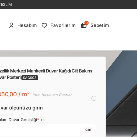
TESLİM
0
Hesabım
Favorilerim
Sepetim
ellik Merkezi Mankenli Duvar Kağıdı Cilt Bakımı
var Posteri
SAG002
50,00 / m²
'den başlayan fiyatlar
var ölçünüzü girin
lam Duvar Genişliği
cm