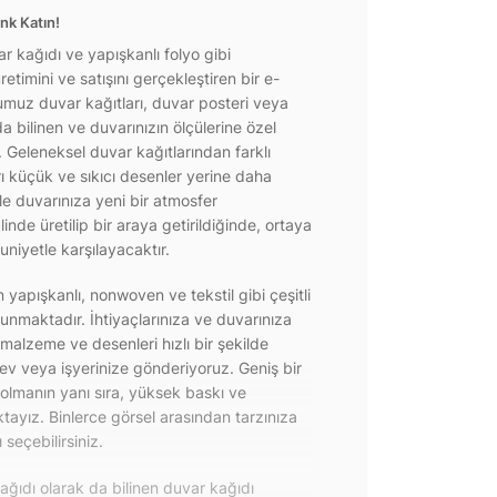
nk Katın!
r kağıdı ve yapışkanlı folyo gibi
etimini ve satışını gerçekleştiren bir e-
ğumuz duvar kağıtları, duvar posteri veya
a bilinen ve duvarınızın ölçülerine özel
r. Geleneksel duvar kağıtlarından farklı
rı küçük ve sıkıcı desenler yerine daha
e duvarınıza yeni bir atmosfer
inde üretilip bir araya getirildiğinde, ortaya
niyetle karşılayacaktır.
yapışkanlı, nonwoven ve tekstil gibi çeşitli
unmaktadır. İhtiyaçlarınıza ve duvarınıza
 malzeme ve desenleri hızlı bir şekilde
 ev veya işyerinize gönderiyoruz. Geniş bir
olmanın yanı sıra, yüksek baskı ve
ayız. Binlerce görsel arasından tarzınıza
seçebilirsiniz.
ğıdı olarak da bilinen duvar kağıdı