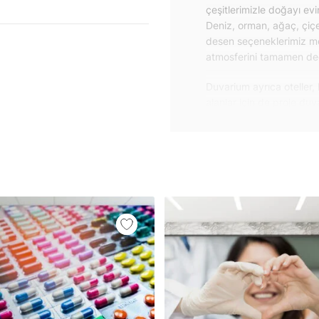
çeşitlerimizle doğayı ev
Deniz, orman, ağaç, çiçe
desen seçeneklerimiz m
atmosferini tamamen değiş
Duvarium ayrıca oteller, 
alanlar için de proje du
özelliklere sahip, kolay
dayanıklı proje duvar ka
iletişime geçebilirsiniz.
Duvar kağıdı ve duvar po
yapışkanlı folyolarımız 
folyolar sayesinde masa
mobilyalarınıza ilk günkü
Yüzeyi düz olan cam dah
dayanıklı yapışkanlı foly
bulabilirsiniz.
Duvarium, yalnızca bu ür
kanvas tablo gibi çeşitl