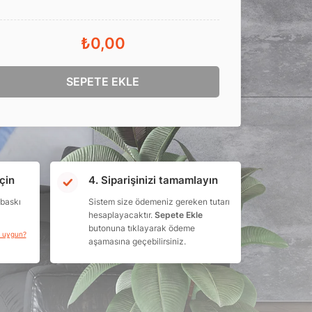
₺0,00
SEPETE EKLE
çin
4. Siparişinizi tamamlayın
 baskı
Sistem size ödemeniz gereken tutarı
hesaplayacaktır.
Sepete Ekle
butonuna tıklayarak ödeme
a uygun?
aşamasına geçebilirsiniz.