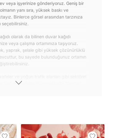
 ev veya işyerinize gönderiyoruz. Geniş bir
olmanın yanı sıra, yüksek baskı ve
ayız. Binlerce görsel arasından tarzınıza
seçebilirsiniz.
ğıdı olarak da bilinen duvar kağıdı
inize veya çalışma ortamınıza taşıyoruz.
k, yaprak, şelale gibi yüksek çözünürlüklü
evcuttur, bu sayede bulunduğunuz ortamın
tirebilirsiniz.
kafeler ve yoğun trafik alanları gibi sektörel
var kağıdı çözümleri sunmaktadır. Yanmaz
 uygulanabilen ve kolayca sökülebilen
ğıdı seçeneklerimiz hakkında bizimle
steri ürünlerimizin yanı sıra kendinden
da geniş kullanım amacına sahiptir. Bu
, çekmece, dolap kapakları gibi
 gibi yeni bir görünüm kazandırabilirsiniz.