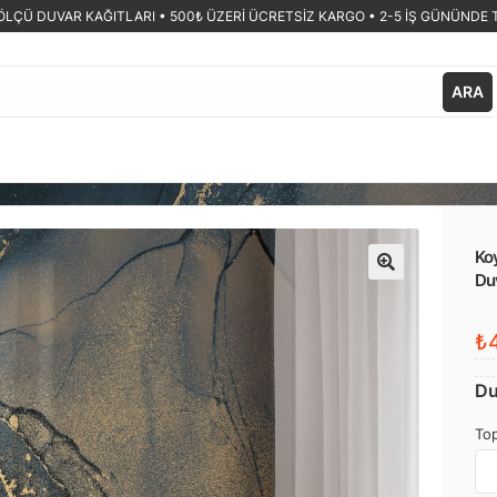
ÖLÇÜ DUVAR KAĞITLARI •
500₺ ÜZERİ ÜCRETSİZ KARGO • 2-5 İŞ GÜNÜNDE 
ARA
Ko
Du
🔍
₺4
Du
Top