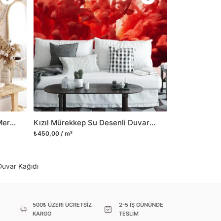
il her türlü yüzeye yapışabilen ve suya
o modellerimizi ilgili kategoride
ünlerle sınırlı kalmayıp aynı zamanda
i duvar dekorasyon ürünlerinin de üretimini
 Duvar tasarımının önemini biliyor ve evin en
 olduğunu kabul ediyoruz. Bu nedenle ürün
şletiyor ve trendlere ayak uydurmanın yanı
şumunda da öncü rol üstleniyoruz.
Doğal Görünümlü Kum Rengi Mermer Duvar Posteri
Kızıl Mürekkep Su Desenli Duvar Kağıdı, Renkli Duvar Dekoru İçin Soyut Kırmızı Sıvı Tasarımlı 3D Duvar Kağıdı
sorununuz olursa bizimle iletişime
₺450,00 / m²
Duvar Kağıdı
500₺ ÜZERİ ÜCRETSİZ
2-5 İŞ GÜNÜNDE
KARGO
TESLİM