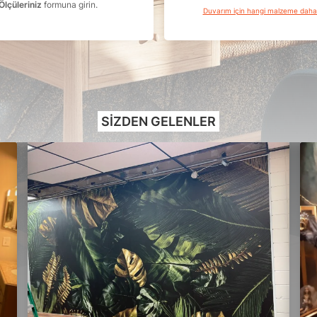
Ölçüleriniz
formuna girin.
Duvarım için hangi malzeme dah
SIZDEN GELENLER