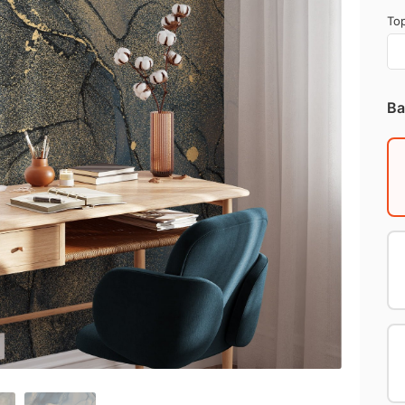
Top
Ba