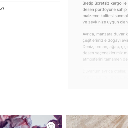
üretip ücretsiz kargo ile
iz?
desen portföyüne sahip 
malzeme kalitesi sunmakt
ve zevkinize uygun olanı 
Ayrıca, manzara duvar ka
çeşitlerimizle doğayı ev
Deniz, orman, ağaç, çiçe
desen seçeneklerimiz m
atmosferini tamamen değiş
Duvarium ayrıca oteller, 
alanlar için de proje du
özelliklere sahip, kolay
dayanıklı proje duvar ka
iletişime geçebilirsiniz.
Duvar kağıdı ve duvar po
yapışkanlı folyolarımız 
folyolar sayesinde masa
mobilyalarınıza ilk günkü