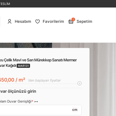
TESLİM
0
Hesabım
Favorilerim
Sepetim
yu Çelik Mavi ve Sarı Mürekkep Sanatı Mermer
var Kağıdı
MAR131
50,00 / m²
'den başlayan fiyatlar
var ölçünüzü girin
lam Duvar Genişliği
cm