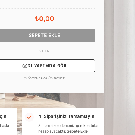
₺0,00
SEPETE EKLE
VEYA
DUVARIMDA GÖR
✨ Ücretsiz Oda Önizlemesi
çin
4. Siparişinizi tamamlayın
 baskı
Sistem size ödemeniz gereken tutarı
hesaplayacaktır.
Sepete Ekle