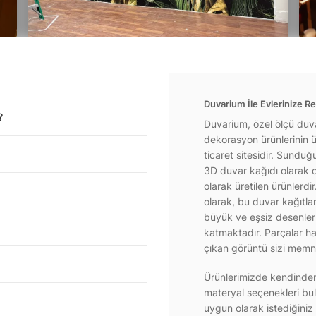
Duvarium İle Evlerinize Re
?
Duvarium, özel ölçü duva
dekorasyon ürünlerinin ür
ticaret sitesidir. Sundu
3D duvar kağıdı olarak d
olarak üretilen ürünlerdi
olarak, bu duvar kağıtla
büyük ve eşsiz desenlerl
katmaktadır. Parçalar hal
çıkan görüntü sizi memnu
Ürünlerimizde kendinden 
materyal seçenekleri bul
uygun olarak istediğiniz