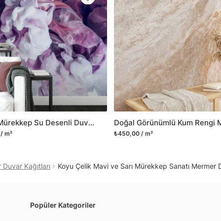
Yüzeyi düz olan cam dah
dayanıklı yapışkanlı foly
bulabilirsiniz.
Duvarium, yalnızca bu ür
kanvas tablo gibi çeşitl
ve satışını yapmaktadır.
kritik dekorasyon alanı
yelpazemizi sürekli geni
sıra yeni trendlerin olu
Renkli Mürekkep Su Desenli Duvar Kağıdı, Göz Alıcı İç Mekan İçin Canlı Sıvı Tasarımlı 3D Duvar Kağıdı
Herhangi bir soru ya da 
/ m²
₺450,00 / m²
geçebilirsiniz.
Duvar Kağıtları
Koyu Çelik Mavi ve Sarı Mürekkep Sanatı Mermer 
Popüler Kategoriler