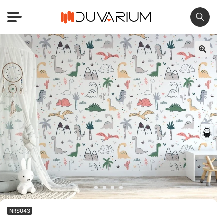
🔍
NRS043