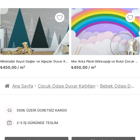
kanvas tablo gibi çeşitli duvar dekorasyon ürünlerinin de
üretimini ve satışını yapmaktadır. Duvar tasarımının önemini
biliyor ve evin en kritik dekorasyon alanı olduğunu kabul
ediyoruz. Bu nedenle ürün yelpazemizi sürekli genişletiyor ve
trendlere ayak uydurmanın yanı sıra yeni trendlerin oluşumunda
da öncü rol üstleniyoruz.
Herhangi bir soru ya da sorununuz olursa bizimle iletişime
geçebilirsiniz.
Minimalist Soyut Dağlar ve Ağaçlar Duvar Kağıdı
Mor Arka Planlı Gökkuşağı ve Bulut Çocuk Odası Duvar Kağıdı
₺450,00 / m²
₺450,00 / m²
Ana Sayfa
Çocuk Odası Duvar Kağıtları
Bebek Odası Duvar Kağıtları
500₺ ÜZERİ ÜCRETSİZ KARGO
2-5 İŞ GÜNÜNDE TESLİM