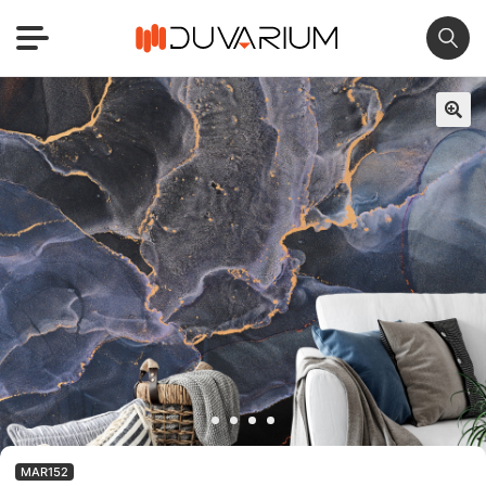
🔍
MAR152