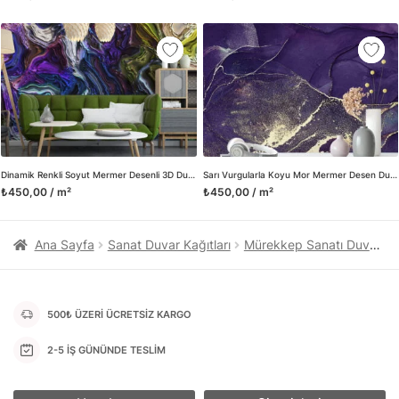
kanvas tablo gibi çeşitli duvar dekorasyon ürünlerinin de
üretimini ve satışını yapmaktadır. Duvar tasarımının önemini
biliyor ve evin en kritik dekorasyon alanı olduğunu kabul
ediyoruz. Bu nedenle ürün yelpazemizi sürekli genişletiyor ve
trendlere ayak uydurmanın yanı sıra yeni trendlerin oluşumunda
da öncü rol üstleniyoruz.
Herhangi bir soru ya da sorununuz olursa bizimle iletişime
geçebilirsiniz.
Dinamik Renkli Soyut Mermer Desenli 3D Duvar Kağıdı
Sarı Vurgularla Koyu Mor Mermer Desen Duvar Kağıdı, Kraliyet Mermer Etkisi Mermer Duvar Posteri
₺450,00 / m²
₺450,00 / m²
Ana Sayfa
Sanat Duvar Kağıtları
Mürekkep Sanatı Duvar Kağıtları
500₺ ÜZERİ ÜCRETSİZ KARGO
2-5 İŞ GÜNÜNDE TESLİM