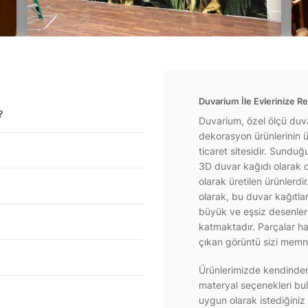
Duvarium İle Evlerinize Re
?
Duvarium, özel ölçü duva
dekorasyon ürünlerinin ür
ticaret sitesidir. Sundu
3D duvar kağıdı olarak d
olarak üretilen ürünlerdi
olarak, bu duvar kağıtla
büyük ve eşsiz desenlerl
katmaktadır. Parçalar hal
çıkan görüntü sizi memnu
Ürünlerimizde kendinden 
materyal seçenekleri bul
uygun olarak istediğiniz