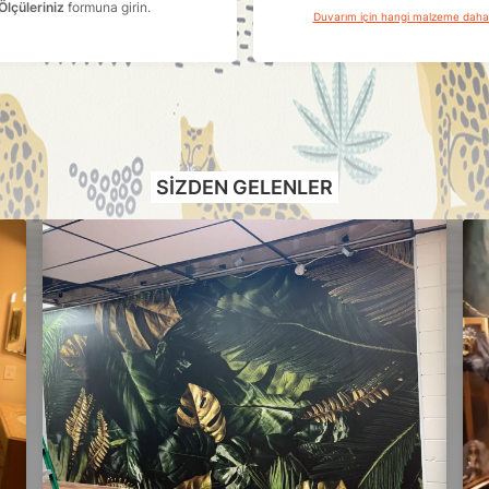
Ölçüleriniz
formuna girin.
Duvarım için hangi malzeme dah
SIZDEN GELENLER