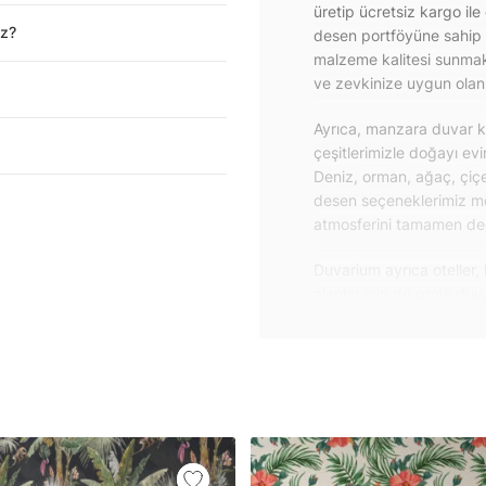
üretip ücretsiz kargo ile
iz?
desen portföyüne sahip 
malzeme kalitesi sunmakt
ve zevkinize uygun olanı 
Ayrıca, manzara duvar ka
çeşitlerimizle doğayı ev
Deniz, orman, ağaç, çiçe
desen seçeneklerimiz m
atmosferini tamamen değiş
Duvarium ayrıca oteller, 
alanlar için de proje du
özelliklere sahip, kolay
dayanıklı proje duvar ka
iletişime geçebilirsiniz.
Duvar kağıdı ve duvar po
yapışkanlı folyolarımız 
folyolar sayesinde masa
mobilyalarınıza ilk günkü