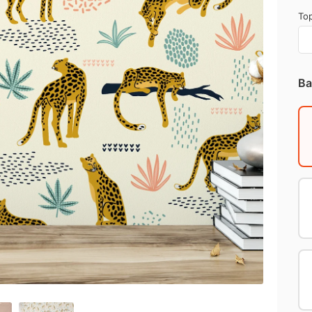
Top
Ba