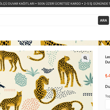
ÖLÇÜ DUVAR KAĞITLARI •
500₺ ÜZERİ ÜCRETSİZ KARGO • 2-5 İŞ GÜNÜNDE 
ARA
Leo
Duv
🔍
₺4
Du
Top