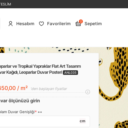
TESLİM
0
Hesabım
Favorilerim
Sepetim
parlar ve Tropikal Yapraklar Flat Art Tasarım
ar Kağıdı, Leoparlar Duvar Posteri
ANL035
50,00 / m²
'den başlayan fiyatlar
var ölçünüzü girin
lam Duvar Genişliği
cm