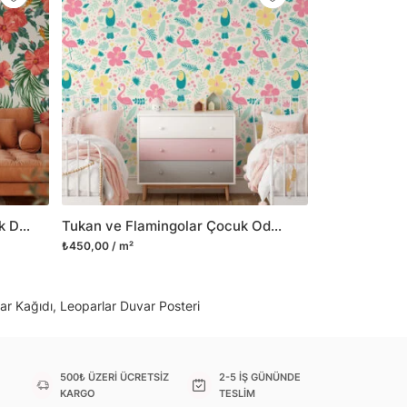
il her türlü yüzeye yapışabilen ve suya
o modellerimizi ilgili kategoride
ünlerle sınırlı kalmayıp aynı zamanda
i duvar dekorasyon ürünlerinin de üretimini
 Duvar tasarımının önemini biliyor ve evin en
 olduğunu kabul ediyoruz. Bu nedenle ürün
şletiyor ve trendlere ayak uydurmanın yanı
şumunda da öncü rol üstleniyoruz.
Şeftali Pembe Çiçek ve Yaprak Desenli Duvar Kağıdı Tasarımı, Yemyeşil Tropik Duvar Posteri
Tukan ve Flamingolar Çocuk Odası Duvar Kağıdı, Çiçekli Hayvan Motifli 3D Duvar Posteri
sorununuz olursa bizimle iletişime
₺450,00 / m²
ar Kağıdı, Leoparlar Duvar Posteri
500₺ ÜZERİ ÜCRETSİZ
2-5 İŞ GÜNÜNDE
KARGO
TESLİM