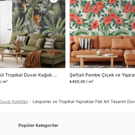
Yüzeyi düz olan cam dah
dayanıklı yapışkanlı foly
bulabilirsiniz.
Duvarium, yalnızca bu ür
kanvas tablo gibi çeşitl
ve satışını yapmaktadır.
kritik dekorasyon alanı
yelpazemizi sürekli geni
sıra yeni trendlerin olu
Su Renkli Tropikal Duvar Kağıdı Egzotik Hayvanlar ve Koyu Zemin, Yoğun Koyu Orman Duvar Posteri
Herhangi bir soru ya da 
/ m²
₺450,00 / m²
geçebilirsiniz.
Duvar Kağıtları
Leoparlar ve Tropikal Yapraklar Flat Art Tasarım Duv
Popüler Kategoriler