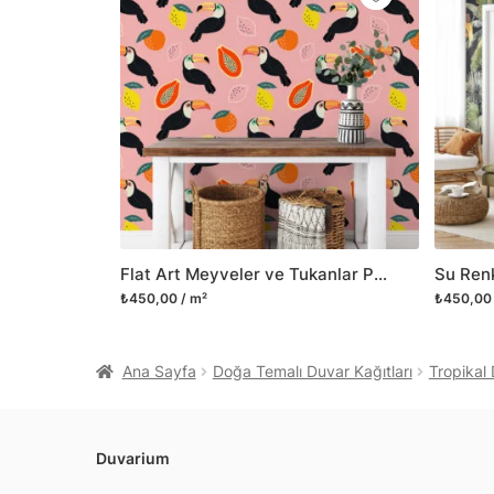
Flat Art Meyveler ve Tukanlar Pembe Zemin Duvar Kağıdı, Canlı Pembe Çocuk Odası Duvar Posteri
₺450,00 / m²
₺450,00 
Ana Sayfa
Doğa Temalı Duvar Kağıtları
Tropikal 
Duvarium