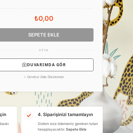
₺0,00
SEPETE EKLE
VEYA
DUVARIMDA GÖR
✨ Ücretsiz Oda Önizlemesi
çin
4. Siparişinizi tamamlayın
 baskı
Sistem size ödemeniz gereken tutarı
hesaplayacaktır.
Sepete Ekle