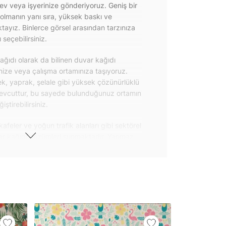
 ev veya işyerinize gönderiyoruz. Geniş bir
olmanın yanı sıra, yüksek baskı ve
ayız. Binlerce görsel arasından tarzınıza
seçebilirsiniz.
ğıdı olarak da bilinen duvar kağıdı
inize veya çalışma ortamınıza taşıyoruz.
k, yaprak, şelale gibi yüksek çözünürlüklü
evcuttur, bu sayede bulunduğunuz ortamın
tirebilirsiniz.
kafeler ve yoğun trafik alanları gibi sektörel
var kağıdı çözümleri sunmaktadır. Yanmaz
 uygulanabilen ve kolayca sökülebilen
ğıdı seçeneklerimiz hakkında bizimle
steri ürünlerimizin yanı sıra kendinden
da geniş kullanım amacına sahiptir. Bu
, çekmece, dolap kapakları gibi
 gibi yeni bir görünüm kazandırabilirsiniz.