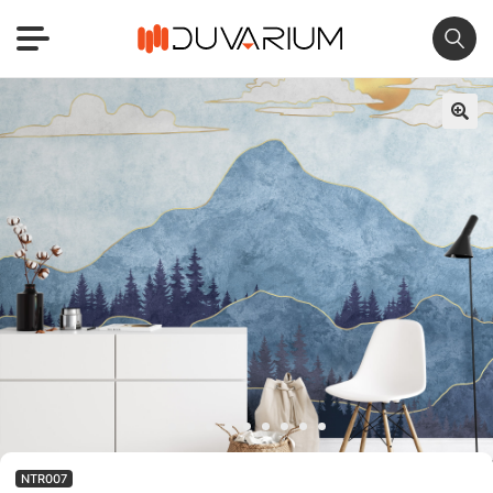
🔍
NTR007