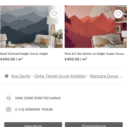
kanvas tablo gibi çeşitli duvar dekorasyon ürünlerinin de
üretimini ve satışını yapmaktadır. Duvar tasarımının önemini
biliyor ve evin en kritik dekorasyon alanı olduğunu kabul
ediyoruz. Bu nedenle ürün yelpazemizi sürekli genişletiyor ve
trendlere ayak uydurmanın yanı sıra yeni trendlerin oluşumunda
da öncü rol üstleniyoruz.
Herhangi bir soru ya da sorununuz olursa bizimle iletişime
geçebilirsiniz.
Basit Katmanlı Dağlar Duvar Kağıdı
Pixel Art Gün Batımı ve Dağlar Kuşlar Duvar Kağıdı, Piksel Gün Batımı Dağları 3D Duvar Posteri
₺450,00 / m²
₺450,00 / m²
Ana Sayfa
Doğa Temalı Duvar Kağıtları
Manzara Duvar Kağıtları
500₺ ÜZERİ ÜCRETSİZ KARGO
2-5 İŞ GÜNÜNDE TESLİM
Hesabım
Siparişlerim