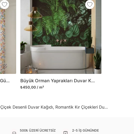
 gibi yeni bir görünüm kazandırabilirsiniz.
il her türlü yüzeye yapışabilen ve suya
o modellerimizi ilgili kategoride
ünlerle sınırlı kalmayıp aynı zamanda
i duvar dekorasyon ürünlerinin de üretimini
 Duvar tasarımının önemini biliyor ve evin en
 olduğunu kabul ediyoruz. Bu nedenle ürün
şletiyor ve trendlere ayak uydurmanın yanı
şumunda da öncü rol üstleniyoruz.
Renkli Kır Çiçekleri ve Pembe Güllerle Bezenmiş Duvar Kağıdı, Vintage Botanik Desenli Duvar Posteri
Büyük Orman Yaprakları Duvar Kağıdı, Tropikal Koyu Yeşil Bitkiler ve Yapraklar Duvar Posteri
sorununuz olursa bizimle iletişime
₺450,00 / m²
k Desenli Duvar Kağıdı, Romantik Kır Çiçekleri Duvar Posteri
500₺ ÜZERİ ÜCRETSİZ
2-5 İŞ GÜNÜNDE