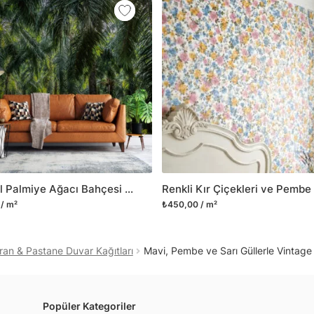
mobilyalarınıza ilk günkü
Yüzeyi düz olan cam dah
dayanıklı yapışkanlı foly
bulabilirsiniz.
Duvarium, yalnızca bu ür
kanvas tablo gibi çeşitl
ve satışını yapmaktadır.
kritik dekorasyon alanı
yelpazemizi sürekli geni
sıra yeni trendlerin olu
Tropikal Palmiye Ağacı Bahçesi Duvar Kağıdı, Palmiye Ağacı Ormanı Duvar Posteri
Herhangi bir soru ya da 
/ m²
₺450,00 / m²
geçebilirsiniz.
ran & Pastane Duvar Kağıtları
Mavi, Pembe ve Sarı Güllerle Vintage Çiçe
Popüler Kategoriler