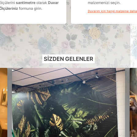
ölçülerini
santimetre
olarak
Duvar
malzemenizi seçin.
Ölçüleriniz
formuna girin.
Duvarım için hangi malzeme dah
SIZDEN GELENLER