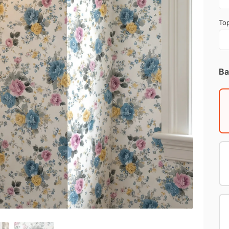
Top
Ba