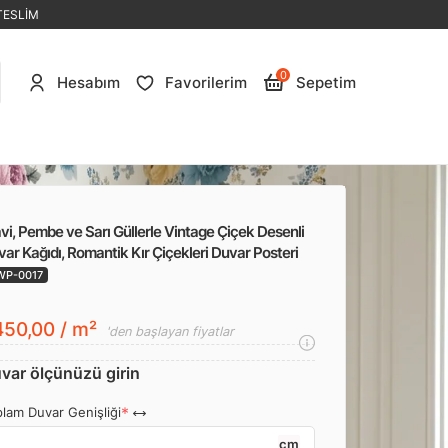
TESLİM
0
Hesabım
Favorilerim
Sepetim
i, Pembe ve Sarı Güllerle Vintage Çiçek Desenli
ar Kağıdı, Romantik Kır Çiçekleri Duvar Posteri
P-0017
50,00 / m²
'den başlayan fiyatlar
var ölçünüzü girin
lam Duvar Genişliği
cm