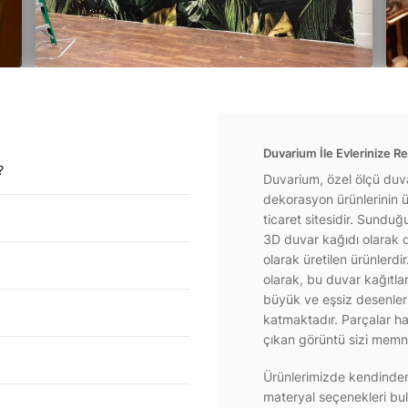
Duvarium İle Evlerinize Re
?
Duvarium, özel ölçü duva
dekorasyon ürünlerinin ür
ticaret sitesidir. Sundu
3D duvar kağıdı olarak d
olarak üretilen ürünlerdi
olarak, bu duvar kağıtla
büyük ve eşsiz desenlerl
katmaktadır. Parçalar hal
çıkan görüntü sizi memnu
Ürünlerimizde kendinden 
materyal seçenekleri bul