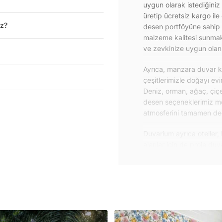
uygun olarak istediğiniz
üretip ücretsiz kargo ile
iz?
desen portföyüne sahip 
malzeme kalitesi sunmakt
ve zevkinize uygun olanı 
Ayrıca, manzara duvar ka
çeşitlerimizle doğayı ev
Deniz, orman, ağaç, çiçe
desen seçeneklerimiz m
atmosferini tamamen değiş
Duvarium ayrıca oteller, 
alanlar için de proje du
özelliklere sahip, kolay
dayanıklı proje duvar ka
iletişime geçebilirsiniz.
Duvar kağıdı ve duvar po
yapışkanlı folyolarımız 
folyolar sayesinde masa