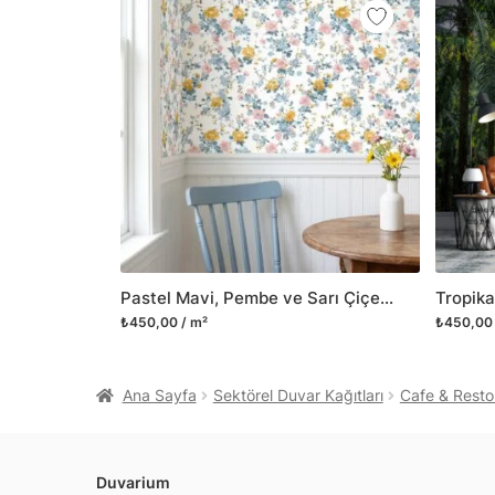
Pastel Mavi, Pembe ve Sarı Çiçekli Kır Evi Duvar Kağıdı, Vintage Botanik Desenli Duvar Posteri
₺450,00 / m²
₺450,00 
Ana Sayfa
Sektörel Duvar Kağıtları
Cafe & Resto
Duvarium