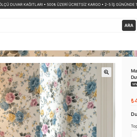
ÖLÇÜ DUVAR KAĞITLARI •
500₺ ÜZERİ ÜCRETSİZ KARGO • 2-5 İŞ GÜNÜNDE 
ARA
Mav
Duv
🔍
MW
₺4
Du
Top