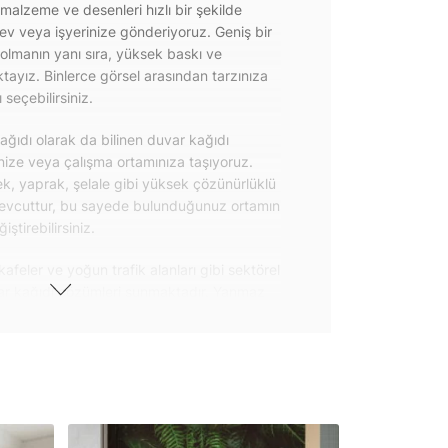
 malzeme ve desenleri hızlı bir şekilde
 ev veya işyerinize gönderiyoruz. Geniş bir
olmanın yanı sıra, yüksek baskı ve
ayız. Binlerce görsel arasından tarzınıza
seçebilirsiniz.
ğıdı olarak da bilinen duvar kağıdı
inize veya çalışma ortamınıza taşıyoruz.
k, yaprak, şelale gibi yüksek çözünürlüklü
evcuttur, bu sayede bulunduğunuz ortamın
tirebilirsiniz.
kafeler ve yoğun trafik alanları gibi sektörel
var kağıdı çözümleri sunmaktadır. Yanmaz
 uygulanabilen ve kolayca sökülebilen
ğıdı seçeneklerimiz hakkında bizimle
steri ürünlerimizin yanı sıra kendinden
da geniş kullanım amacına sahiptir. Bu
, çekmece, dolap kapakları gibi