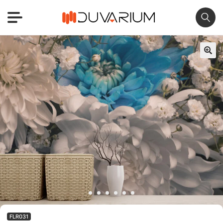
🔍
FLR031