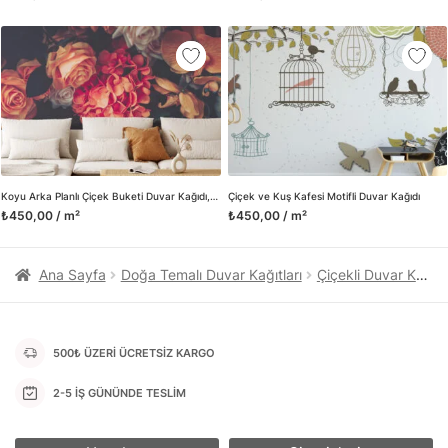
kanvas tablo gibi çeşitli duvar dekorasyon ürünlerinin de
üretimini ve satışını yapmaktadır. Duvar tasarımının önemini
biliyor ve evin en kritik dekorasyon alanı olduğunu kabul
ediyoruz. Bu nedenle ürün yelpazemizi sürekli genişletiyor ve
trendlere ayak uydurmanın yanı sıra yeni trendlerin oluşumunda
da öncü rol üstleniyoruz.
Herhangi bir soru ya da sorununuz olursa bizimle iletişime
geçebilirsiniz.
Koyu Arka Planlı Çiçek Buketi Duvar Kağıdı, Renkli Bir Duvar Dekoru için 3D Duvar Posteri
Çiçek ve Kuş Kafesi Motifli Duvar Kağıdı
₺450,00 / m²
₺450,00 / m²
Ana Sayfa
Doğa Temalı Duvar Kağıtları
Çiçekli Duvar Kağıtları
500₺ ÜZERİ ÜCRETSİZ KARGO
2-5 İŞ GÜNÜNDE TESLİM