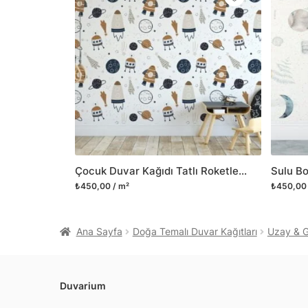
Çocuk Duvar Kağıdı Tatlı Roketler ve Gezegenler, Astronomik Bebek Odası 3D Duvar Posteri
₺450,00 / m²
₺450,00 
Ana Sayfa
Doğa Temalı Duvar Kağıtları
Uzay & G
Duvarium