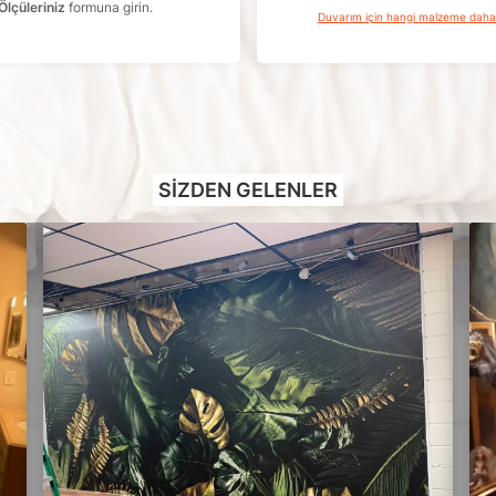
Ölçüleriniz
formuna girin.
Duvarım için hangi malzeme dah
SIZDEN GELENLER