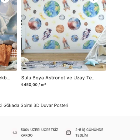
il her türlü yüzeye yapışabilen ve suya
o modellerimizi ilgili kategoride
ünlerle sınırlı kalmayıp aynı zamanda
i duvar dekorasyon ürünlerinin de üretimini
 Duvar tasarımının önemini biliyor ve evin en
 olduğunu kabul ediyoruz. Bu nedenle ürün
şletiyor ve trendlere ayak uydurmanın yanı
şumunda da öncü rol üstleniyoruz.
Büyük Beyaz Mistik Fantezi Tekboynuzlar ve Bulutlardaki Kaleler Duvar Kağıdı, Büyülü Kanatlı At 3D Duvar Kağıdı
Sulu Boya Astronot ve Uzay Temalı Gezegenler Duvar Kağıdı, Astronot ve Uzay Mekiği 3D Duvar Posteri
sorununuz olursa bizimle iletişime
₺450,00 / m²
i Gökada Spiral 3D Duvar Posteri
500₺ ÜZERİ ÜCRETSİZ
2-5 İŞ GÜNÜNDE
KARGO
TESLİM