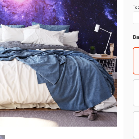
Top
Ba