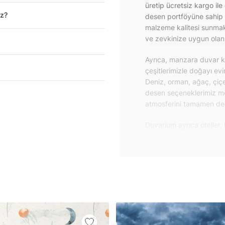
üretip ücretsiz kargo ile
iz?
desen portföyüne sahip 
malzeme kalitesi sunmakt
ve zevkinize uygun olanı 
Ayrıca, manzara duvar ka
çeşitlerimizle doğayı ev
Deniz, orman, ağaç, çiçe
desen seçeneklerimiz m
atmosferini tamamen değiş
Duvarium ayrıca oteller, 
alanlar için de proje du
özelliklere sahip, kolay
dayanıklı proje duvar ka
iletişime geçebilirsiniz.
Duvar kağıdı ve duvar po
yapışkanlı folyolarımız 
folyolar sayesinde masa
mobilyalarınıza ilk günkü