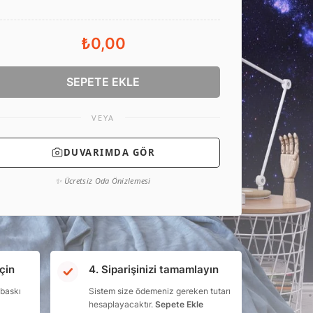
₺0,00
SEPETE EKLE
VEYA
DUVARIMDA GÖR
✨ Ücretsiz Oda Önizlemesi
çin
4. Siparişinizi tamamlayın
 baskı
Sistem size ödemeniz gereken tutarı
hesaplayacaktır.
Sepete Ekle