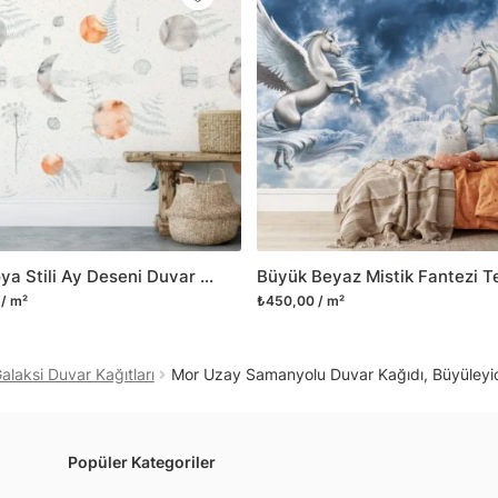
Yüzeyi düz olan cam dah
dayanıklı yapışkanlı foly
bulabilirsiniz.
Duvarium, yalnızca bu ür
kanvas tablo gibi çeşitl
ve satışını yapmaktadır.
kritik dekorasyon alanı
yelpazemizi sürekli geni
sıra yeni trendlerin olu
Sulu Boya Stili Ay Deseni Duvar Kağıdı, Göksel Ay Evreleri 3D Duvar Posteri
Herhangi bir soru ya da 
/ m²
₺450,00 / m²
geçebilirsiniz.
alaksi Duvar Kağıtları
Mor Uzay Samanyolu Duvar Kağıdı, Büyüleyic
Popüler Kategoriler