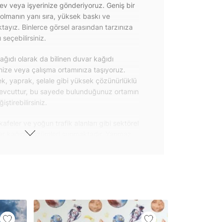
 ev veya işyerinize gönderiyoruz. Geniş bir
olmanın yanı sıra, yüksek baskı ve
ayız. Binlerce görsel arasından tarzınıza
seçebilirsiniz.
ğıdı olarak da bilinen duvar kağıdı
inize veya çalışma ortamınıza taşıyoruz.
k, yaprak, şelale gibi yüksek çözünürlüklü
evcuttur, bu sayede bulunduğunuz ortamın
tirebilirsiniz.
kafeler ve yoğun trafik alanları gibi sektörel
var kağıdı çözümleri sunmaktadır. Yanmaz
 uygulanabilen ve kolayca sökülebilen
ğıdı seçeneklerimiz hakkında bizimle
steri ürünlerimizin yanı sıra kendinden
da geniş kullanım amacına sahiptir. Bu
, çekmece, dolap kapakları gibi
 gibi yeni bir görünüm kazandırabilirsiniz.