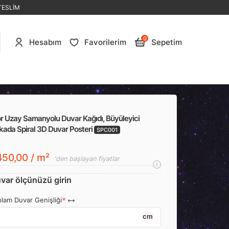
TESLİM
0
Hesabım
Favorilerim
Sepetim
r Uzay Samanyolu Duvar Kağıdı, Büyüleyici
kada Spiral 3D Duvar Posteri
SPC001
50,00 / m²
'den başlayan fiyatlar
var ölçünüzü girin
lam Duvar Genişliği
cm