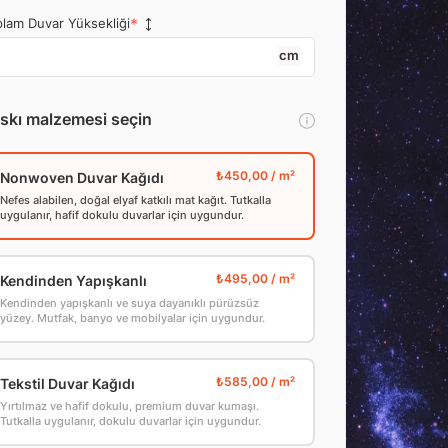
lam Duvar Yüksekliği
cm
skı malzemesi seçin
Nonwoven Duvar Kağıdı
Nefes alabilen, doğal elyaf katkılı mat kağıt. Tutkalla
uygulanır, hafif dokulu duvarlar için uygundur.
Kendinden Yapışkanlı
Kendinden yapışkanlı ve suya dayanıklı pürüzsüz
yüzey. Mutfak, banyo ve mobilyalar için uygundur.
Tekstil Duvar Kağıdı
Yırtılmaz ve hafif dokulu, premium duvar kumaşı.
Tutkalla uygulanır, dokulu duvarlar için uygundur.