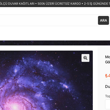
ÖLÇÜ DUVAR KAĞITLARI •
500₺ ÜZERİ ÜCRETSİZ KARGO • 2-5 İŞ GÜNÜNDE 
ARA
Mo
Gö
🔍
₺4
Du
Top