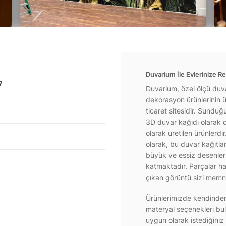
Duvarium İle Evlerinize Re
?
Duvarium, özel ölçü duva
dekorasyon ürünlerinin ür
ticaret sitesidir. Sundu
3D duvar kağıdı olarak d
olarak üretilen ürünlerdi
olarak, bu duvar kağıtla
büyük ve eşsiz desenlerl
katmaktadır. Parçalar hal
çıkan görüntü sizi memnu
Ürünlerimizde kendinden 
materyal seçenekleri bul
uygun olarak istediğiniz