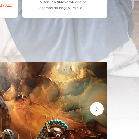
butonuna tıklayarak ödeme
a uygun?
aşamasına geçebilirsiniz.