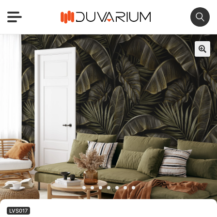
🔍
LVS017