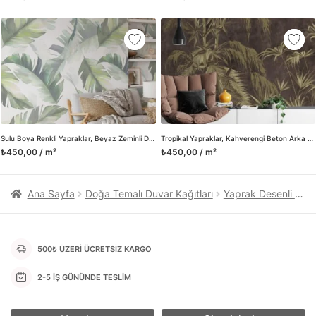
kanvas tablo gibi çeşitli duvar dekorasyon ürünlerinin de
üretimini ve satışını yapmaktadır. Duvar tasarımının önemini
biliyor ve evin en kritik dekorasyon alanı olduğunu kabul
ediyoruz. Bu nedenle ürün yelpazemizi sürekli genişletiyor ve
trendlere ayak uydurmanın yanı sıra yeni trendlerin oluşumunda
da öncü rol üstleniyoruz.
Herhangi bir soru ya da sorununuz olursa bizimle iletişime
geçebilirsiniz.
Sulu Boya Renkli Yapraklar, Beyaz Zeminli Duvar Kağıdı, Modern ve Rahatlatıcı 3D Duvar Kağıdı
Tropikal Yapraklar, Kahverengi Beton Arka Planlı Duvar Kağıdı, Şık Görünüm İçin 3D Duvar Kağıdı
₺450,00 / m²
₺450,00 / m²
Ana Sayfa
Doğa Temalı Duvar Kağıtları
Yaprak Desenli Duvar Kağıtları
500₺ ÜZERİ ÜCRETSİZ KARGO
2-5 İŞ GÜNÜNDE TESLİM