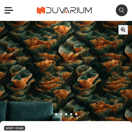
🔍
MWP-0048