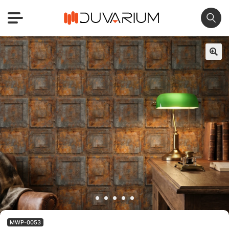
🔍
MWP-0053