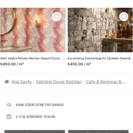
kanvas tablo gibi çeşitli duvar dekorasyon ürünlerinin de
üretimini ve satışını yapmaktadır. Duvar tasarımının önemini
biliyor ve evin en kritik dekorasyon alanı olduğunu kabul
ediyoruz. Bu nedenle ürün yelpazemizi sürekli genişletiyor ve
trendlere ayak uydurmanın yanı sıra yeni trendlerin oluşumunda
da öncü rol üstleniyoruz.
Herhangi bir soru ya da sorununuz olursa bizimle iletişime
geçebilirsiniz.
Altın Yaldızlı Pembe Mermer Desenli Duvar Kağıdı, Lüks Soyut Çatlak Mermer Dokulu Duvar Posteri
Kurutulmuş Kahverengi Kır Çiçekleri Desenli Duvar Kağıdı, Eskitme Beyaz Zeminli Rustik Botanik Duvar Posteri
₺450,00 / m²
₺450,00 / m²
Ana Sayfa
Sektörel Duvar Kağıtları
Cafe & Restoran & Pastane Duvar Kağıtları
500₺ ÜZERİ ÜCRETSİZ KARGO
2-5 İŞ GÜNÜNDE TESLİM