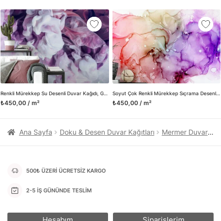
kanvas tablo gibi çeşitli duvar dekorasyon ürünlerinin de
üretimini ve satışını yapmaktadır. Duvar tasarımının önemini
biliyor ve evin en kritik dekorasyon alanı olduğunu kabul
ediyoruz. Bu nedenle ürün yelpazemizi sürekli genişletiyor ve
trendlere ayak uydurmanın yanı sıra yeni trendlerin oluşumunda
da öncü rol üstleniyoruz.
Herhangi bir soru ya da sorununuz olursa bizimle iletişime
geçebilirsiniz.
Renkli Mürekkep Su Desenli Duvar Kağıdı, Göz Alıcı İç Mekan İçin Canlı Sıvı Tasarımlı 3D Duvar Kağıdı
Soyut Çok Renkli Mürekkep Sıçrama Desenli Duvar Kağıdı, Yüksek Kaliteli Yapışkanlı 3D Duvar Posteri
₺450,00 / m²
₺450,00 / m²
Ana Sayfa
Doku & Desen Duvar Kağıtları
Mermer Duvar Kağıtları
500₺ ÜZERİ ÜCRETSİZ KARGO
2-5 İŞ GÜNÜNDE TESLİM
Hesabım
Siparişlerim