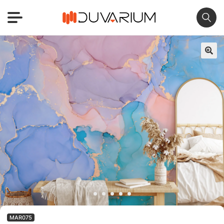
🔍
MAR075