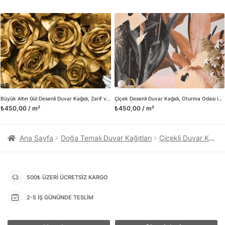
kanvas tablo gibi çeşitli duvar dekorasyon ürünlerinin de
üretimini ve satışını yapmaktadır. Duvar tasarımının önemini
biliyor ve evin en kritik dekorasyon alanı olduğunu kabul
ediyoruz. Bu nedenle ürün yelpazemizi sürekli genişletiyor ve
trendlere ayak uydurmanın yanı sıra yeni trendlerin oluşumunda
da öncü rol üstleniyoruz.
Herhangi bir soru ya da sorununuz olursa bizimle iletişime
geçebilirsiniz.
Büyük Altın Gül Desenli Duvar Kağıdı, Zarif ve Lüks Duvar Dekoru için 3D Duvar Posteri
Çiçek Desenli Duvar Kağıdı, Oturma Odası için Zarif ve Yumuşak Tonlar, Duvar Posteri
₺450,00 / m²
₺450,00 / m²
Ana Sayfa
Doğa Temalı Duvar Kağıtları
Çiçekli Duvar Kağıtları
500₺ ÜZERİ ÜCRETSİZ KARGO
2-5 İŞ GÜNÜNDE TESLİM