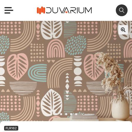
🔍
FLR162