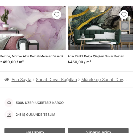
kanvas tablo gibi çeşitli duvar dekorasyon ürünlerinin de
üretimini ve satışını yapmaktadır. Duvar tasarımının önemini
biliyor ve evin en kritik dekorasyon alanı olduğunu kabul
ediyoruz. Bu nedenle ürün yelpazemizi sürekli genişletiyor ve
trendlere ayak uydurmanın yanı sıra yeni trendlerin oluşumunda
da öncü rol üstleniyoruz.
Herhangi bir soru ya da sorununuz olursa bizimle iletişime
geçebilirsiniz.
Pembe, Mor ve Altın Damalı Mermer Desenli Duvar Kağıdı
Altın Renkli Dalga Çizgileri Duvar Posteri
₺450,00 / m²
₺450,00 / m²
Ana Sayfa
Sanat Duvar Kağıtları
Mürekkep Sanatı Duvar Kağıtları
500₺ ÜZERİ ÜCRETSİZ KARGO
2-5 İŞ GÜNÜNDE TESLİM
Hesabım
Siparişlerim