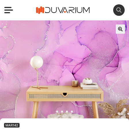
🔍
MAR142