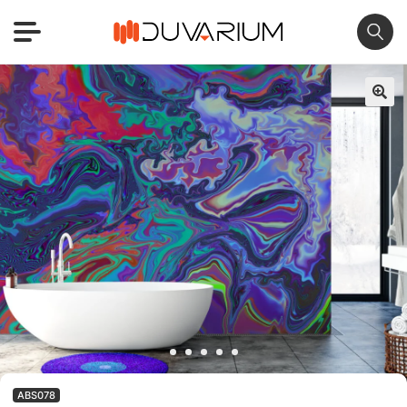
🔍
ABS078