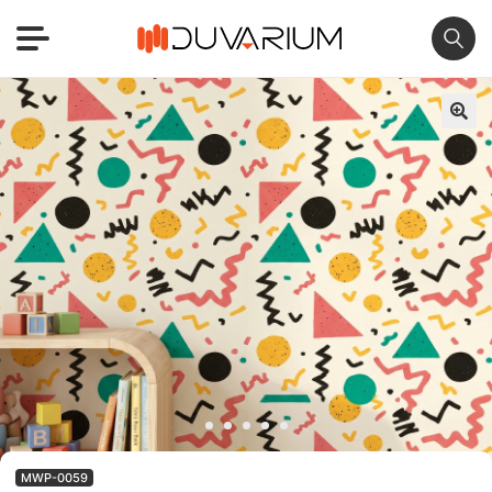
🔍
MWP-0059