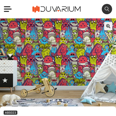
🔍
ABS023