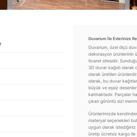
Duvarium İle Evlerinize Re
?
Duvarium, özel ölçü duva
dekorasyon ürünlerinin ür
ticaret sitesidir. Sundu
3D duvar kağıdı olarak d
olarak üretilen ürünlerdi
olarak, bu duvar kağıtla
büyük ve eşsiz desenlerl
katmaktadır. Parçalar hal
çıkan görüntü sizi memnu
Ürünlerimizde kendinden 
materyal seçenekleri bul
uygun olarak istediğiniz
üretip ücretsiz kargo ile