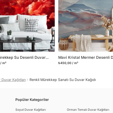
dayanıklı yapışkanlı foly
bulabilirsiniz.
Duvarium, yalnızca bu ür
kanvas tablo gibi çeşitl
ve satışını yapmaktadır.
kritik dekorasyon alanı
yelpazemizi sürekli geni
sıra yeni trendlerin olu
Kızıl Mürekkep Su Desenli Duvar Kağıdı, Renkli Duvar Dekoru İçin Soyut Kırmızı Sıvı Tasarımlı 3D Duvar Kağıdı
Herhangi bir soru ya da 
/ m²
₺450,00 / m²
geçebilirsiniz.
Duvar Kağıtları
Renkli Mürekkep Sanatı Su Duvar Kağıdı
Popüler Kategoriler
Soyut Duvar Kağıtları
Orman Temalı Duvar Kağıtları