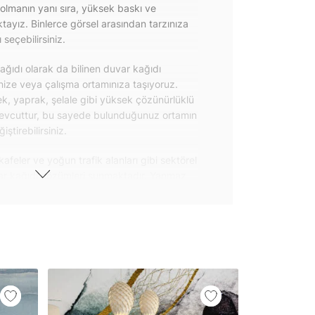
olmanın yanı sıra, yüksek baskı ve
ayız. Binlerce görsel arasından tarzınıza
seçebilirsiniz.
ğıdı olarak da bilinen duvar kağıdı
inize veya çalışma ortamınıza taşıyoruz.
k, yaprak, şelale gibi yüksek çözünürlüklü
evcuttur, bu sayede bulunduğunuz ortamın
tirebilirsiniz.
kafeler ve yoğun trafik alanları gibi sektörel
var kağıdı çözümleri sunmaktadır. Yanmaz
 uygulanabilen ve kolayca sökülebilen
ğıdı seçeneklerimiz hakkında bizimle
steri ürünlerimizin yanı sıra kendinden
da geniş kullanım amacına sahiptir. Bu
, çekmece, dolap kapakları gibi
 gibi yeni bir görünüm kazandırabilirsiniz.
il her türlü yüzeye yapışabilen ve suya