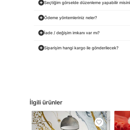
Seçtiğim görselde düzenleme yapabilir misin
Ödeme yöntemleriniz neler?
İade / değişim imkanı var mı?
Siparişim hangi kargo ile gönderilecek?
İlgili ürünler