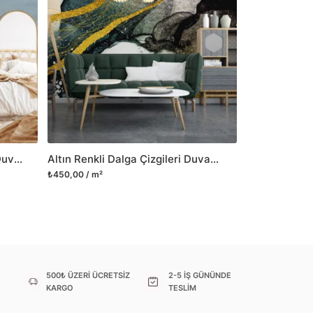
o modellerimizi ilgili kategoride
ünlerle sınırlı kalmayıp aynı zamanda
i duvar dekorasyon ürünlerinin de üretimini
 Duvar tasarımının önemini biliyor ve evin en
 olduğunu kabul ediyoruz. Bu nedenle ürün
şletiyor ve trendlere ayak uydurmanın yanı
şumunda da öncü rol üstleniyoruz.
Mavi Kristal Mermer Desenli Duvar Posteri
Altın Renkli Dalga Çizgileri Duvar Posteri
sorununuz olursa bizimle iletişime
₺450,00 / m²
500₺ ÜZERİ ÜCRETSİZ
2-5 İŞ GÜNÜNDE
KARGO
TESLİM