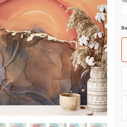
Top
Ba