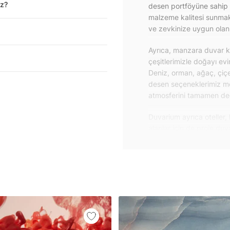
iz?
desen portföyüne sahip 
malzeme kalitesi sunmakt
ve zevkinize uygun olanı 
Ayrıca, manzara duvar ka
çeşitlerimizle doğayı ev
Deniz, orman, ağaç, çiçe
desen seçeneklerimiz m
atmosferini tamamen değiş
Duvarium ayrıca oteller, 
alanlar için de proje du
özelliklere sahip, kolay
dayanıklı proje duvar ka
iletişime geçebilirsiniz.
Duvar kağıdı ve duvar po
yapışkanlı folyolarımız 
folyolar sayesinde masa
mobilyalarınıza ilk günkü
Yüzeyi düz olan cam dah