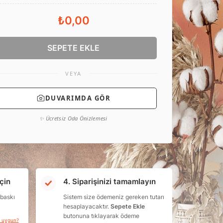
₺0,00
SEPETE EKLE
VEYA
DUVARIMDA GÖR
✨ Ücretsiz Oda Önizlemesi
çin
4. Siparişinizi tamamlayın
 baskı
Sistem size ödemeniz gereken tutarı
hesaplayacaktır.
Sepete Ekle
butonuna tıklayarak ödeme
a uygun?