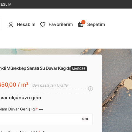
TESLİM
0
Hesabım
Favorilerim
Sepetim
nkli Mürekkep Sanatı Su Duvar Kağıdı
MAR086
50,00 / m²
'den başlayan fiyatlar
var ölçünüzü girin
lam Duvar Genişliği
cm